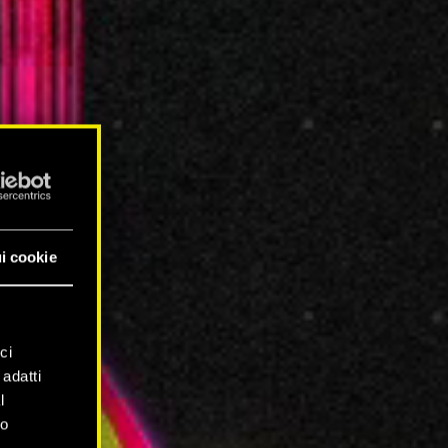
i cookie
ci
 adatti
l
mo