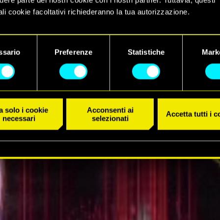
li cookie facoltativi richiederanno la tua autorizzazione.
 dettagli su come utilizziamo i cookie e su come impostare le tue
IL TRAILER
nze sono disponibili nel menu "Impostazioni" qui sotto.
ssario
Preferenze
Statistiche
Mark
 solo i cookie
Acconsenti ai
Accetta tutti i 
necessari
selezionati