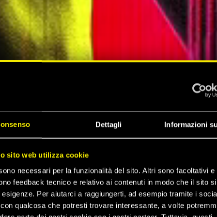
onsenso
Dettagli
Informazioni su
ZA DI
ro sito web utilizza cookie
sono necessari per la funzionalità del sito. Altri sono facoltativi e 
 2077
ono feedback tecnico e relativo ai contenuti in modo che il sito si
e esigenze. Per aiutarci a raggiungerti, ad esempio tramite i socia
con qualcosa che potresti trovare interessante, a volte potrem
dere parte dei nostri cookie con i nostri partner. Tuttavia, questi