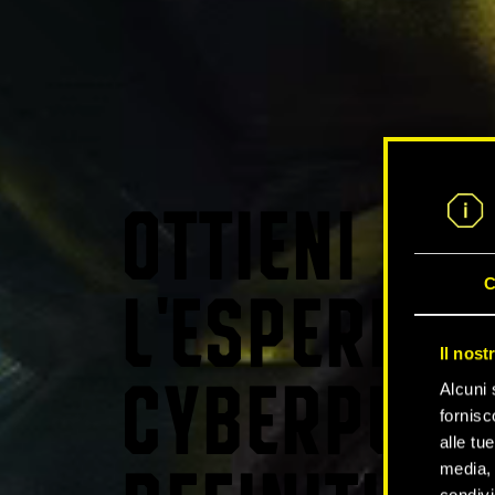
OTTIENI
C
L'ESPERIEN
Il nost
Alcuni 
CYBERPUNK
fornisc
alle tu
media, 
condivi