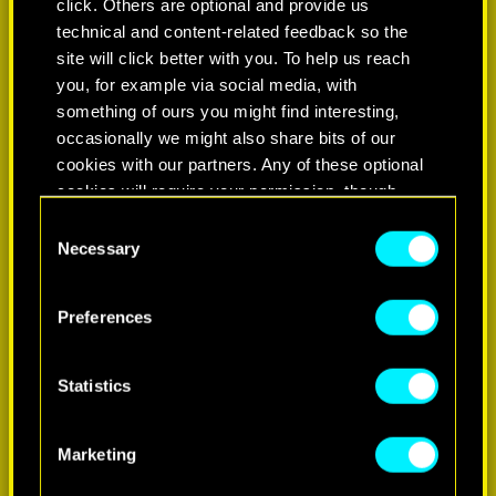
click. Others are optional and provide us
technical and content-related feedback so the
site will click better with you. To help us reach
you, for example via social media, with
something of ours you might find interesting,
occasionally we might also share bits of our
cookies with our partners. Any of these optional
cookies will require your permission, though.
Consent
You’ll find all the details regarding our use of
Necessary
Selection
cookies and tweak your preferences regarding
them in the “Settings” menu below.
Preferences
Statistics
Marketing