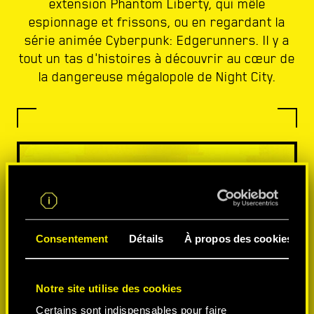
extension Phantom Liberty, qui mêle
espionnage et frissons, ou en regardant la
série animée Cyberpunk: Edgerunners. Il y a
tout un tas d'histoires à découvrir au cœur de
la dangereuse mégalopole de Night City.
Consentement
Détails
À propos des cookies
Notre site utilise des cookies
Certains sont indispensables pour faire