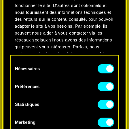
fonctionner le site. D'autres sont optionnels et
nous fournissent des informations techniques et
des retours sur le contenu consulté, pour pouvoir
adapter le site à vos besoins. Par exemple, ils
peuvent nous aider à vous contacter via les
réseaux sociaux si nous avons des informations
qui peuvent vous intéresser. Parfois, nous
partageons également certains de nos cookies
avec nos partenaires. Cependant, ces cookies
Sélection
optionnels ne seront appliqués qu'avec votre
Nécessaires
du
EN SAVOIR PLUS
permission.
consentement
Préférences
Vous pouvez consulter tous les détails sur notre
utilisation des cookies et modifier vos
préférences dans le menu "Paramètres" ci-
Statistiques
dessous.
Marketing