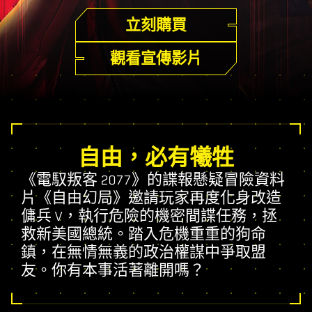
立刻購買
觀看宣傳影片
自由，必有犧牲
《電馭叛客 2077》的諜報懸疑冒險資料
片《自由幻局》邀請玩家再度化身改造
傭兵 V，執行危險的機密間諜任務，拯
救新美國總統。踏入危機重重的狗命
鎮，在無情無義的政治權謀中爭取盟
友。你有本事活著離開嗎？