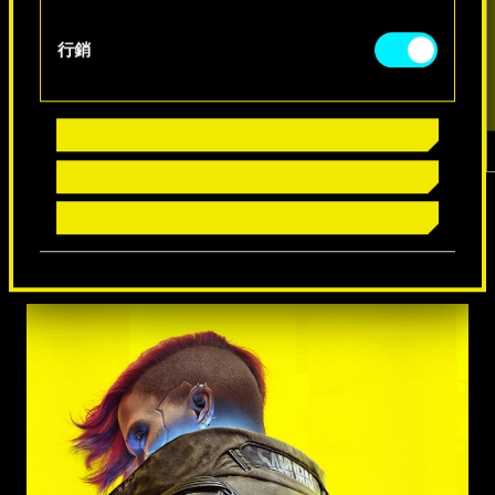
行銷
1
／
7