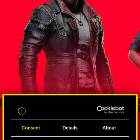
統 
索羅門．
間諜和竄網使的錯綜網絡
蟄伏狗命
李德
Consent
Details
About