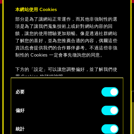
本網站使用 Cookies
部分是為了讓網站正常運作，而其他非強制性的選
媒體
項是為了讓我們蒐集技術上或針對網站內容的回
饋，讓您的使用體驗更加順暢。像是透過社群網站
了解您的喜好，並為您推薦合適的內容，偶爾這些
資訊也會提供我們的合作夥伴參考。不過這些非強
《電馭叛客 2077》
制性的 Cookies 一定會事先徵詢您的同意。
下方的「設定」可以讓您調整偏好，並了解我們使
影片
遊戲擷圖
概念美術圖
用 Cookies 的詳細說明。
Consent
必要
Selection
偏好
統計