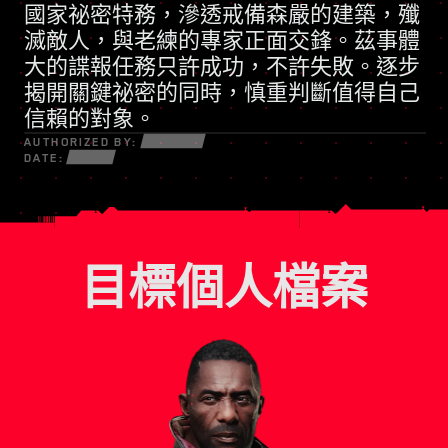
國家祕密特務
凡事訴諸武力的民兵組織
，滲透戒備森嚴的建築，殲
滅敵人，與老練的專家正面交鋒。茲事體
大的諜報任務只許成功，不許失敗。逐步
揭開關鍵祕密的同時，慎重判斷值得自己
信賴的對象。
AUTHORIZED BY:
DATE:
目標個人檔案