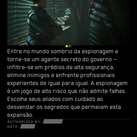
Entre no mundo sombrio da espionagem e
Fique de olhos abertos em Dogtown, ruínas de
Fortaleça-se com
torne-se um
uma cidade dentro da cidade, governada por
uma nova árvore de habilidades
agente secreto do governo
e crie um
—
infiltre-se em prédios de alta segurança,
uma milícia pronta para atirar
estilo de jogo único — use todas as novas
. Suas
elimine inimigos e enfrente profissionais
estruturas frágeis guardam segredos e
armas e cibernéticas à sua disposição para
experientes de igual para igual. A espionagem
oportunidades que só se revelam a quem
sobreviver em um mundo fragmentado de
é um jogo de alto risco que não admite falhas.
estiver disposto a fazer o que for preciso.
traficantes desesperados, trilha-redes
Escolha seus aliados com cuidado ao
Dentro de suas paredes, descubra serviços e
astutos e mercenários implacáveis em busca
desvendar os segredos que permeiam esta
missões eletrizantes nos quais você arriscará
de lucro e poder.
expansão.
tudo.
AUTHORIZED BY:
DATE: