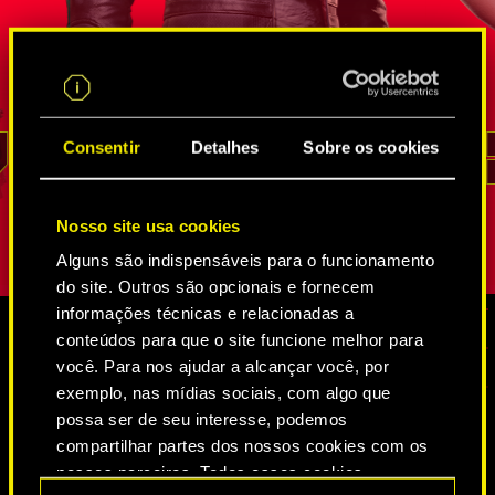
gente que
FIA que provou seu valor inúmeras vezes
neurodança
des. Por
em missões secretas de inteligência. Ele
Agência Fe
é um
sabe melhor que ninguém como entrar nas
por Solom
go de que
incontáveis teias de espiões e
ela também
osição
trilha-redes
, como extrair informações e
que
seu te
o não é
até como invadir os lugares mais bem
mas, enqua
Consentir
Detalhes
Sobre os cookies
REED
guardados. Sua lealdade e senso de dever
seu papel,
são inabaláveis.
não aparec
Nosso site usa cookies
Alguns são indispensáveis para o funcionamento
do site. Outros são opcionais e fornecem
informações técnicas e relacionadas a
conteúdos para que o site funcione melhor para
você. Para nos ajudar a alcançar você, por
MÍDIA
exemplo, nas mídias sociais, com algo que
possa ser de seu interesse, podemos
compartilhar partes dos nossos cookies com os
CYBERPUNK 2077
nossos parceiros. Todos esses cookies