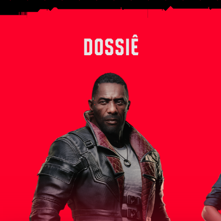
DOSSIÊ
ito da
Solomon Reed é um experiente agente da
Outrora um