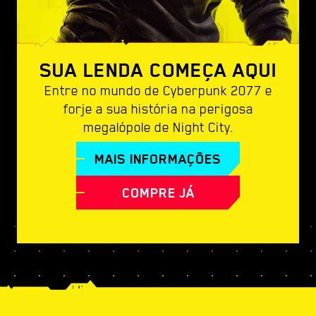
SUA LENDA COMEÇA AQUI
Entre no mundo de Cyberpunk 2077 e
forje a sua história na perigosa
megalópole de Night City.
MAIS INFORMAÇÕES
COMPRE JÁ