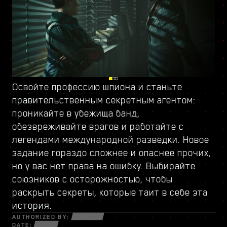
Освойте профессию шпиона и станьте
Проникните в полный опасностей Пёсий
Откройте
новое дерево навыков
и найдите
правительственным секретным
город, обособленную часть Найт-Сити,
всё, что нужно, чтобы играть в своём стиле.
агентом
:
проникайте в убежища банд,
которой управляет
Новое оружие и импланты помогут вам
обезвреживайте врагов и работайте с
вооружённая группировка
выжить среди отчаянных мошенников,
во главе с бывшим
легендами международной разведки. Новое
военным. Среди полуразрушенных зданий
скрытных нетраннеров и безжалостных
задание гораздо сложнее и опаснее прочих,
таится много тайн и возможностей, которые
наёмников, которые готовы на всё ради
но у вас нет права на ошибку. Выбирайте
открываются лишь тем, кто готов идти до
денег и славы.
союзников с осторожностью, чтобы
конца. Здесь вас ждут заказы и задания, в
раскрыть секреты, которые таит в себе эта
которых придётся поставить на карту всё.
история.
AUTHORIZED BY:
DATE: