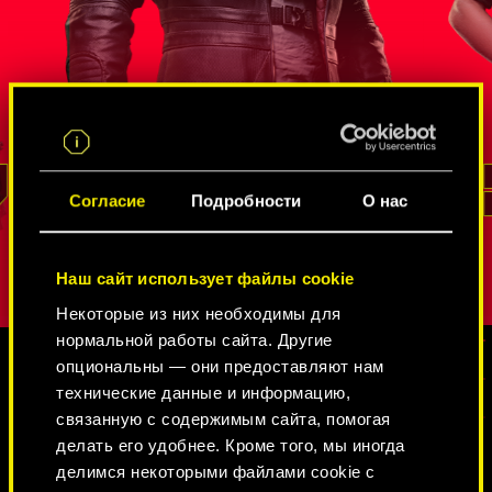
жайшая
Агент ФРУ с многолетним опытом,
Начинающа
. Сойка
который не раз проявлял себя во время
завербова
ров в
секретных операций. Он умеет
Федеральн
остям
выживать
управление
оторая
в мире шпионов и нетраннеров
, добывать
перевоплощ
 защиты
информацию и проникать в крепости,
обладают 
овой
которые кажутся неприступными. Даже
заметно ис
РИД
Согласие
Подробности
О нас
спустя годы подпольной работы он
Алекс
пров
остался верен своей стране и не утратил
Впрочем, к
чувство долга.
собственна
Наш сайт использует файлы cookie
проявляет
Некоторые из них необходимы для
нормальной работы сайта. Другие
опциональны — они предоставляют нам
технические данные и информацию,
ГАЛЕРЕЯ
связанную с содержимым сайта, помогая
делать его удобнее. Кроме того, мы иногда
делимся некоторыми файлами cookie с