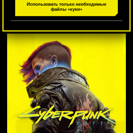
1
из
7
Использовать только необходимые
файлы «куки»