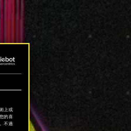
術上或
您的喜
。不過