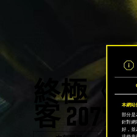
終極《
本網站使
客 207
部分是
針對網
好，並
這些非