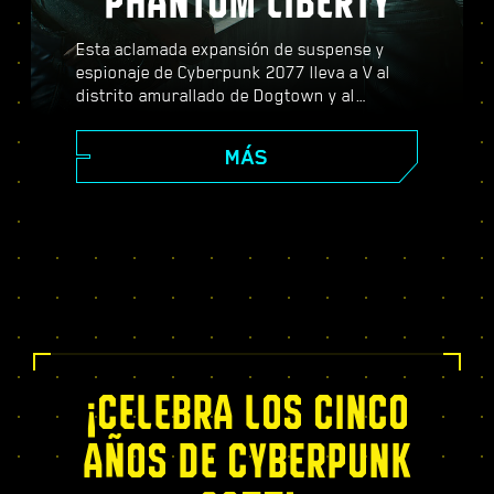
PHANTOM LIBERTY
Esta aclamada expansión de suspense y
espionaje de Cyberpunk 2077 lleva a V al
distrito amurallado de Dogtown y al
peligroso mundo de los espías. Conviértete
en agente secreto y vive una apasionante
MÁS
historia repleta de giros dramáticos y
decisiones que cambiarán tu destino;
potencia tus capacidades con el exclusivo
árbol de habilidades del Relic, afronta
dinámicas misiones de mundo abierto,
nuevos y emocionantes encargos, ¡y mucho
más!
¡CELEBRA LOS CINCO
AÑOS DE CYBERPUNK