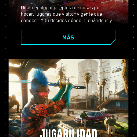
Una megalópolis repleta de cosas por
hacer, lugares que visitar y gente que
conocer. Y tú decides dónde ir, cuándo ir y
cómo llegar allí. Desde los impolutos
rascacielos del Centro Corporativo hasta la
MÁS
extensa periferia de las Badlands, Night
City está llena de secretos por descubrir.
JUGABILIDAD