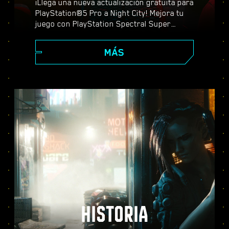
¡Llega una nueva actualización gratuita para
PlayStation®5 Pro a Night City! Mejora tu
juego con PlayStation Spectral Super
Resolution (PSSR), características
avanzadas de trazado de rayos, tasas de
MÁS
fotogramas más altas y mucho más. Elige
entre tres modos de gráficos (Rendimiento,
Trazado de rayos y Trazado de rayos Pro) y
descubre unos efectos visuales mejorados,
una acción más fluida y todo lo que
Cyberpunk 2077 puede ofrecer en PS5®
Pro.
HISTORIA