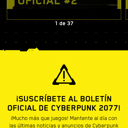
1
de
37
¡SUSCRÍBETE AL BOLETÍN
OFICIAL DE CYBERPUNK 2077!
¡Mucho más que juegos! Mantente al día con
las últimas noticias y anuncios de Cyberpunk