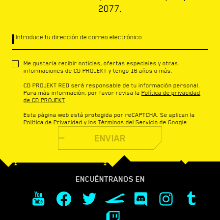
2077.
Introduce tu dirección de correo electrónico
Me gustaría recibir noticias, ofertas especiales y otras
informaciones de CD PROJEKT y tengo 16 años o más.
CD PROJEKT RED será responsable de tu información personal.
Para más información, por favor revisa la
Política de privacidad
de CD PROJEKT
Esta página web está protegida por reCAPTCHA. Se aplican la
Política de Privacidad
y los
Términos del Servicio
de Google.
ENVIAR
ENCUÉNTRANOS EN