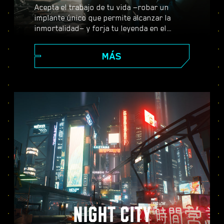
Acepta el trabajo de tu vida —robar un
implante único que permite alcanzar la
inmortalidad— y forja tu leyenda en el
enorme mundo abierto de Night City, donde
tus decisiones darán forma a la historia y a
MÁS
las personas que te rodean. Realiza todo
tipo de encargos para prosperar desde
merc emergente a ciberpunk de leyenda,
mientras descubres los misterios que
envuelven al valiosísimo implante con el
que todo el mundo quiere hacerse.
NIGHT CITY