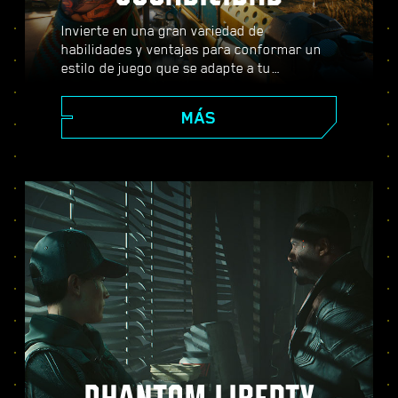
Invierte en una gran variedad de
habilidades y ventajas para conformar un
estilo de juego que se adapte a tu
personaje. Usa armas, habilidades de
hackeo e implantes corporales que se
MÁS
pueden subir de nivel para convertirte en el
mejor mercenario de la ciudad. Entabla
combate a tiro limpio, acaba con tus
enemigos desde lejos o infíltrate con sigilo
en lugares fuertemente vigilados.