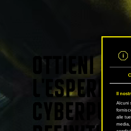
OTTIENI
C
L'ESPERIEN
Il nost
Alcuni 
CYBERPUNK
fornisc
alle tu
media, 
condivi