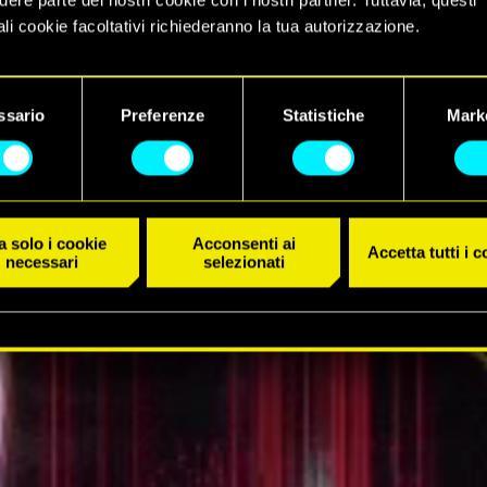
li cookie facoltativi richiederanno la tua autorizzazione.
 dettagli su come utilizziamo i cookie e su come impostare le tue
IL TRAILER
nze sono disponibili nel menu "Impostazioni" qui sotto.
ssario
Preferenze
Statistiche
Mark
 solo i cookie
Acconsenti ai
Accetta tutti i 
necessari
selezionati