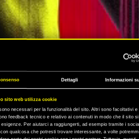
onsenso
Dettagli
Informazioni su
ZA DI
ro sito web utilizza cookie
sono necessari per la funzionalità del sito. Altri sono facoltativi e 
 2077
ono feedback tecnico e relativo ai contenuti in modo che il sito si
e esigenze. Per aiutarci a raggiungerti, ad esempio tramite i socia
con qualcosa che potresti trovare interessante, a volte potrem
dere parte dei nostri cookie con i nostri partner. Tuttavia, questi