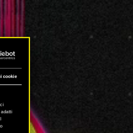
i cookie
ci
 adatti
l
mo