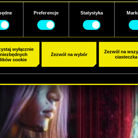
będne
Preferencje
Statystyka
Mark
ystaj wyłącznie
Zezwól na wszy
 niezbędnych
Zezwól na wybór
ciasteczka
lików cookie