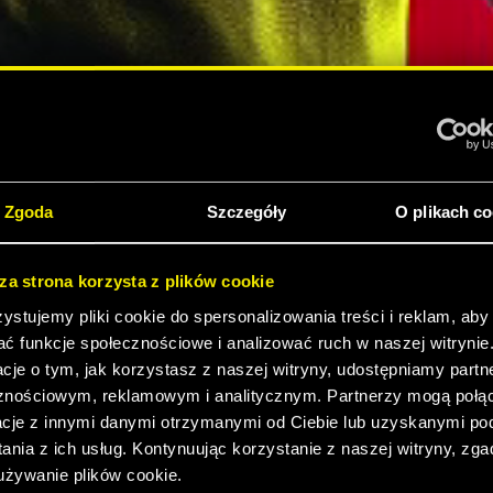
 2077:
Zgoda
Szczegóły
O plikach co
sza strona korzysta z plików cookie
DITION
stujemy pliki cookie do spersonalizowania treści i reklam, aby
ać funkcje społecznościowe i analizować ruch w naszej witrynie
ZEDAŻY!
acje o tym, jak korzystasz z naszej witryny, udostępniamy part
znościowym, reklamowym i analitycznym. Partnerzy mogą połąc
acje z innymi danymi otrzymanymi od Ciebie lub uzyskanymi p
ania z ich usług. Kontynuując korzystanie z naszej witryny, zg
J ZWIASTUN
używanie plików cookie.