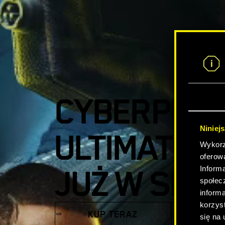
CYBERPUNK
Niniej
ULTIMATE E
Wykorzy
oferow
JUŻ W SPR
Inform
społec
inform
korzyst
KUP TERAZ
OBEJRZY
się na 