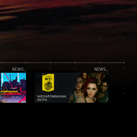
NEWS_
NEWS_
NOWY TEASER CYBERPUNK: EDGERUNNERS 2 JUŻ DOSTĘPNY!
NAJWAŻNIEJSI JESTEŚCIE WY! — LEGENDY NIGHT CITY: NIEZAPOMNIANA EKIPA