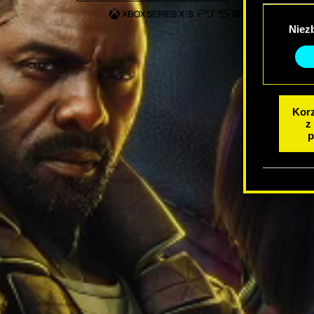
Wybór
Niez
zgody
Korz
z
p