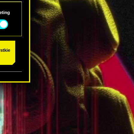
eting
stkie