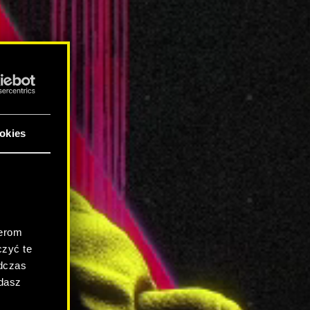
okies
.
nerom
zyć te
odczas
adasz