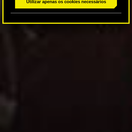
Utilizar apenas os cookies necessários
m
e
n
t
o