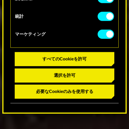
ださい。
択
統計
マーケティング
すべてのCookieを許可
選択を許可
必要なCookieのみを使用する