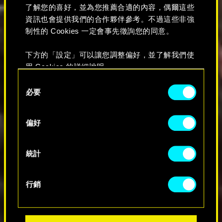
了解您的喜好，並為您推薦合適的內容，偶爾這些
資訊也會提供我們的合作夥伴參考。不過這些非強
制性的 Cookies 一定會事先徵詢您的同意。
下方的「設定」可以讓您調整偏好，並了解我們使
用 Cookies 的詳細說明。
C
必要
o
n
s
偏好
e
n
t
統計
S
e
行銷
l
e
c