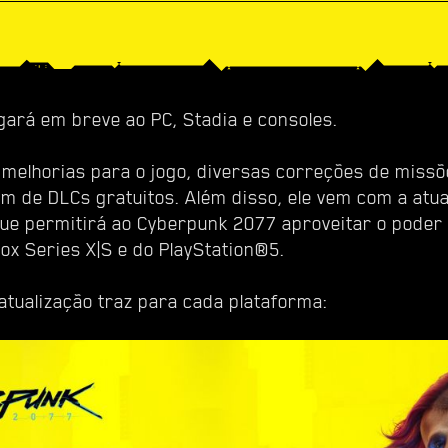
gará em breve ao PC, Stadia e consoles.
s melhorias para o jogo, diversas correções de missõ
lém de DLCs gratuitos. Além disso, ele vem com a atua
ue permitirá ao Cyberpunk 2077 aproveitar o poder 
x Series X|S e do PlayStation®5.
 atualização traz para cada plataforma: