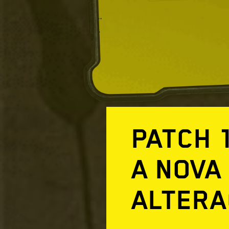
PATCH 
A NOVA
ALTER