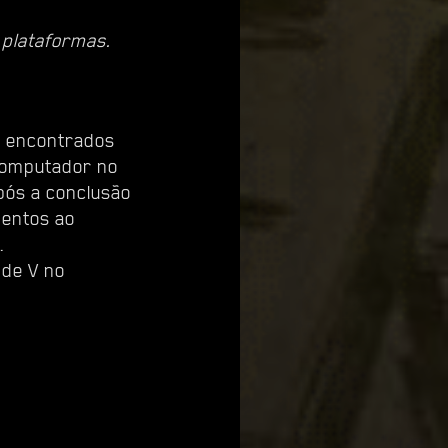
 plataformas.
o encontrados
 computador no
pós a conclusão
mentos ao
.
 de V no