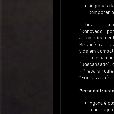
Algumas da
temporário
- Chuveiro – co
“Renovado”: pe
automaticament
Se você tiver 
vida em combate
- Dormir na cam
“Descansado”: 
- Preparar café
“Energizado”: 
Personalização
Agora é pos
maquiagem,