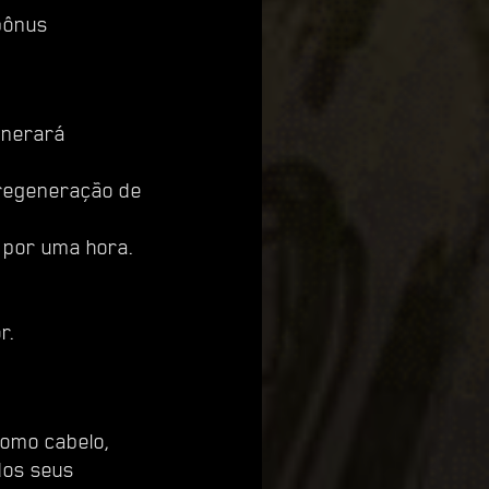
bônus
enerará
 regeneração de
 por uma hora.
r.
como cabelo,
dos seus