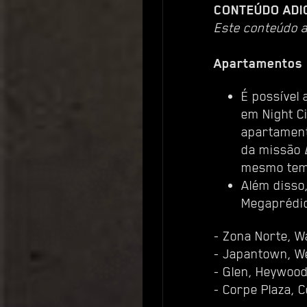
CONTEÚDO ADI
Este conteúdo a
Apartamentos
É possível
em Night C
apartament
da missão
mesmo temp
Além disso,
Megaprédio
- Zona Norte, W
- Japantown, W
- Glen, Heywoo
- Corpe Plaza, 