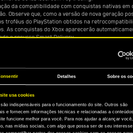
ção da compatibilidade com conquistas nativas em 
ão. Observe que, como a versão de nova geração po
os troféus do PlayStation obtidos na retrocompatibi
os. As conquistas do Xbox aparecerão automaticame
ndo o recurso Smart Delivery.
 de dois modos gráficos no PlayStation®5 e Xbox Se
 e modo Ray Tracing.
penho garante uma jogabilidade suave a 60 fps com
o dinâmico de 4K.
onsentir
Detalhes
Sobre os co
acing oferece renderização fotorrealista de sombra
 30 fps com dimensionamento dinâmico de 4K.
site usa cookies
box Series S não possui seleção de modo gráfico e, 
30 fps em 1440p com escala de resolução dinâmica.
 são indispensáveis para o funcionamento do site. Outros são
ais e fornecem informações técnicas e relacionadas a conteúdo
melhorias de desempenho que reduzem significativ
ite funcione melhor para você. Para nos ajudar a alcançar você,
o, nas mídias sociais, com algo que possa ser de seu interesse
 quadros e melhoram a qualidade da renderização.
s compartilhar partes dos nossos cookies com os nossos parce