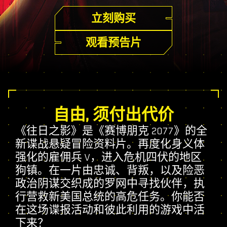
立刻购买
观看预告片
自由, 须付出代价
《往日之影》是《赛博朋克 2077》的全
新谍战悬疑冒险资料片。再度化身义体
强化的雇佣兵 V，进入危机四伏的地区
狗镇。在一片由忠诚、背叛，以及险恶
政治阴谋交织成的罗网中寻找伙伴，执
行营救新美国总统的高危任务。你能否
在这场谍报活动和彼此利用的游戏中活
下来？