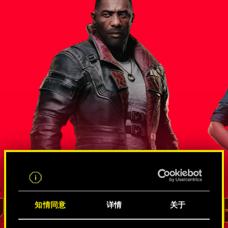
尔斯
错综复杂的间谍和黑客关系网
知情同意
详情
关于
李德