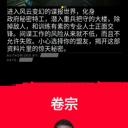
进入风云变幻的谍报世界，化身
全新技能树
政府秘密特工
动辄诉诸武力的民兵组织
，潜入重兵把守的大楼，除
掉敌人，和训练有素的专业人士正面交
锋。间谍工作的风险从来就不低，而且不
允许失败。小心选择你的盟友，揭开这部
资料片里的惊天秘密。
AUTHORIZED BY:
DATE:
卷宗