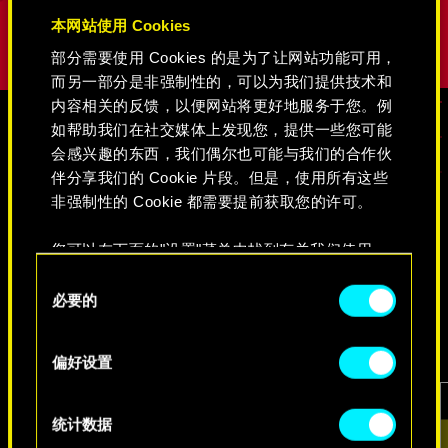
本网站使用 Cookies
部分需要使用 Cookies 的是为了让网站功能可用，
而另一部分是非强制性的，可以为我们提供技术和
内容相关的反馈，以便网站将更好地服务于您。例
如帮助我们在社交媒体上发现您，提供一些您可能
会感兴趣的东西，我们偶尔也可能与我们的合作伙
媒体
伴分享我们的 Cookie 片段。但是，使用所有这些
非强制性的 Cookie 都需要提前获取您的许可。
《赛博朋克2077》
您可以在下面的"设置"菜单中找到有关我们使用
Cookie 的所有详细信息，并调整您对 Cookie 的偏
同
好。一旦您了解了其中的内容并准备好继续，请点
必要的
意
视频
游戏截图
原画集
击"确定"。
选
择
偏好设置
统计数据