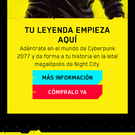
TU LEYENDA EMPIEZA
AQUÍ
Adéntrate en el mundo de Cyberpunk
2077 y da forma a tu historia en la letal
megalópolis de Night City.
MÁS INFORMACIÓN
CÓMPRALO YA