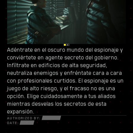
Adéntrate en el oscuro mundo del espionaje y
Vigila tus espaldas en Dogtown, una urbe en
Sube el listón con
conviértete en
ruinas dentro de otra urbe controlada por
un nuevo árbol de habilidades
agente secreto del gobierno
y conforma un
.
Infíltrate en edificios de alta seguridad,
una milicia de gatillo fácil
estilo de juego único. Usa todas las nuevas
. Sus derruidas
neutraliza enemigos y enfréntate cara a cara
estructuras están repletas de secretos y
armas y piezas de ciberware a tu disposición
con profesionales curtidos. El espionaje es un
oportunidades para aquellos que estén
para sobrevivir en un mundo fracturado de
juego de alto riesgo, y el fracaso no es una
dispuestos a todo. Dentro de sus muros,
estafadores desesperados, astutos
opción. Elige cuidadosamente a tus aliados
descubrirás encargos y misiones de alta
netrunners y mercenarios sin escrúpulos
mientras desvelas los secretos de esta
intensidad con más cosas en juego que nunca.
dispuestos a todo por el dinero y el poder.
expansión.
AUTHORIZED BY:
DATE: