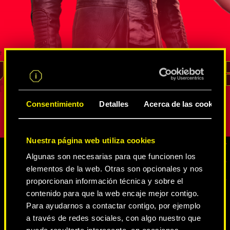
s
agente de la FIA que ha demostrado su
neurodanza
altura en
valía en un sinfín de misiones de
de Intelige
de
inteligencia encubiertas. Él sabe mejor
Estados Un
rso de
que nadie cómo sacar provecho de
cambiaform
un recurso
las innumerables redes de
vena irasc
ara
espías y netrunners
, cómo extraer
no ha logr
REED
información y cómo acceder a los lugares
represente
pción.
con mayor vigilancia. Su lealtad y su
personalida
Consentimiento
Detalles
Acerca de las cookies
sentido del deber son inquebrantables.
Nuestra página web utiliza cookies
Algunas son necesarias para que funcionen los
elementos de la web. Otras son opcionales y nos
CONTENIDO MULTIMEDIA
proporcionan información técnica y sobre el
contenido para que la web encaje mejor contigo.
Para ayudarnos a contactar contigo, por ejemplo
a través de redes sociales, con algo nuestro que
CYBERPUNK 2077