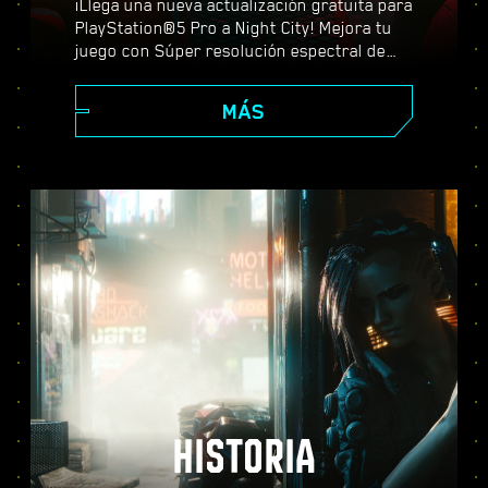
¡Llega una nueva actualización gratuita para
PlayStation®5 Pro a Night City! Mejora tu
juego con Súper resolución espectral de
PlayStation (PSSR), características
avanzadas de trazado de rayos, tasas de
MÁS
fotogramas más altas y mucho más. Elige
entre tres modos de gráficos (Rendimiento,
Trazado de rayos y Trazado de rayos Pro) y
descubre unos efectos visuales mejorados,
una acción más fluida y todo lo que
Cyberpunk 2077 puede ofrecer en PS5®
Pro.
HISTORIA