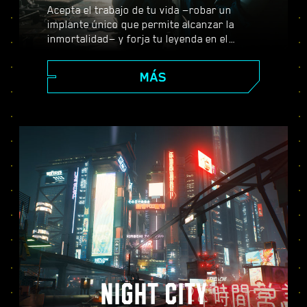
Acepta el trabajo de tu vida —robar un
implante único que permite alcanzar la
inmortalidad— y forja tu leyenda en el
enorme mundo abierto de Night City, donde
tus decisiones darán forma a la historia y a
MÁS
las personas que te rodean. Realiza todo
tipo de encargos para prosperar desde
merc emergente a ciberpunk de leyenda,
mientras descubres los misterios que
envuelven al valiosísimo implante con el
que todo el mundo quiere hacerse.
NIGHT CITY