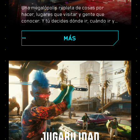
Una megalópolis repleta de cosas por
hacer, lugares que visitar y gente que
conocer. Y tú decides dónde ir, cuándo ir y
cómo llegar allí. Desde los impolutos
rascacielos del Centro Corporativo hasta la
MÁS
extensa periferia de las Badlands, Night
City está llena de secretos por descubrir.
JUGABILIDAD