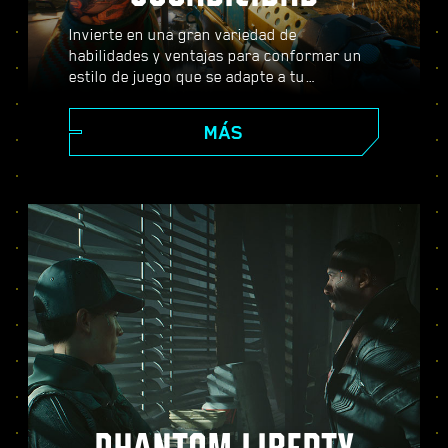
Invierte en una gran variedad de
habilidades y ventajas para conformar un
estilo de juego que se adapte a tu
personaje. Usa armas, habilidades de
hackeo e implantes corporales que se
MÁS
pueden subir de nivel para convertirte en el
mejor mercenario de la ciudad. Entabla
combate a tiro limpio, acaba con tus
enemigos desde lejos o infíltrate con sigilo
en lugares fuertemente vigilados.