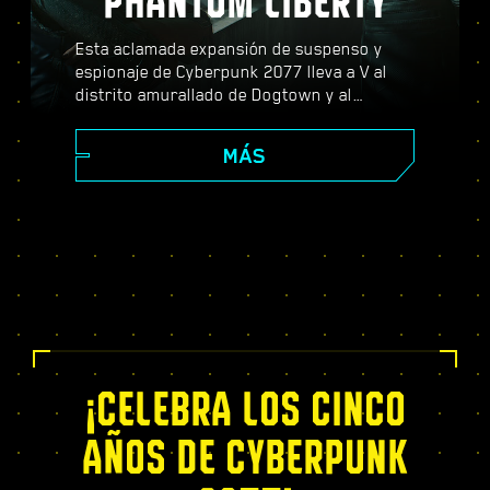
PHANTOM LIBERTY
Esta aclamada expansión de suspenso y
espionaje de Cyberpunk 2077 lleva a V al
distrito amurallado de Dogtown y al
peligroso mundo de los espías. Conviértete
en agente secreto y vive una apasionante
MÁS
historia repleta de giros dramáticos y
decisiones que cambiarán tu destino;
potencia tus capacidades con el exclusivo
árbol de habilidades del Relic, afronta
dinámicas misiones de mundo abierto,
nuevos y emocionantes encargos, ¡y mucho
más!
¡CELEBRA LOS CINCO
AÑOS DE CYBERPUNK