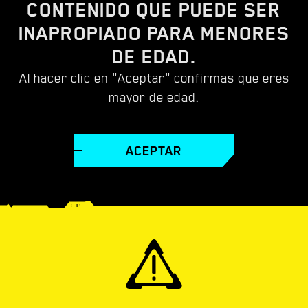
CONTENIDO MULTIMEDIA
CONTENIDO QUE PUEDE SER
INAPROPIADO PARA MENORES
DE EDAD.
CYBERPUNK 2077
Al hacer clic en "Aceptar" confirmas que eres
mayor de edad.
VÍDEOS
FONDOS DE PANTALLA
CAPTURAS DE
ACEPTAR