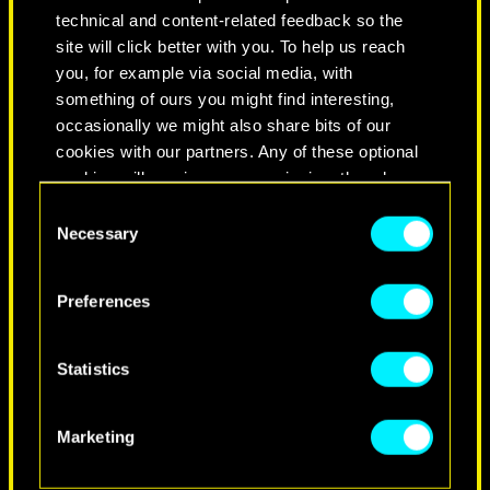
CIUDAD DE LEYENDAS
technical and content-related feedback so the
site will click better with you. To help us reach
you, for example via social media, with
something of ours you might find interesting,
occasionally we might also share bits of our
cookies with our partners. Any of these optional
cookies will require your permission, though.
Consent
You’ll find all the details regarding our use of
Necessary
Selection
cookies and tweak your preferences regarding
them in the “Settings” menu below.
Preferences
NEVER FADE AWAY
Statistics
Marketing