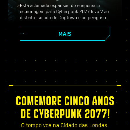
Esta aclamada expansão de suspense e
espionagem para Cyberpunk 2077 leva V ao
distrito isolado de Dogtown e ao perigoso
mundo dos espiões. Torne-se um agente
secreto e experimente uma história
MAIS
pulsante cheia de reviravoltas e escolhas
importantes, fortaleça-se com a árvore de
habilidades exclusiva do Relic, participe de
missões dinâmicas de mundo aberto, novos
serviços emocionantes — e muito mais!
COMEMORE CINCO ANOS
DE CYBERPUNK 2077!
O tempo voa na Cidade das Lendas.