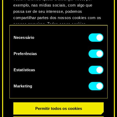
exemplo, nas mídias sociais, com algo que
possa ser de seu interesse, podemos
compartilhar partes dos nossos cookies com os
nossos parceiros. Todos esses cookies
adicionais precisarão da sua permissão, no
Seleção
entanto.
Necessário
de
consentimento
NEVER FADE AWAY
Você encontrará todos os detalhes sobre o uso
Preferências
de cookies e poderá ajustar as suas preferências
no menu "Configurações" abaixo.
Estatísticas
Marketing
Permitir todos os cookies