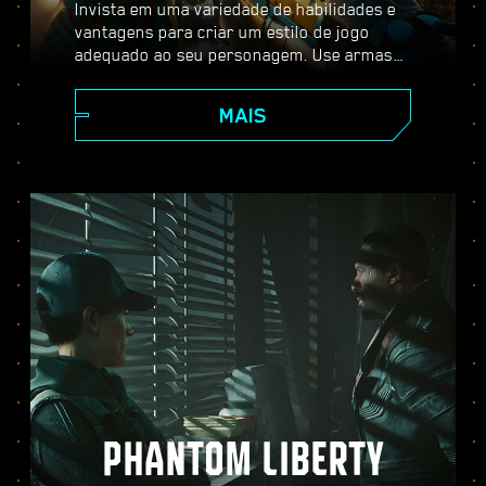
Invista em uma variedade de habilidades e
vantagens para criar um estilo de jogo
adequado ao seu personagem. Use armas
melhoráveis, habilidades de hacker e
implantes de aprimoramento corporal para
MAIS
se tornar o melhor mercenário da cidade.
Entre em combates com armas de fogo,
neutralize inimigos à distância ou passe
furtivamente por locais bem protegidos.
PHANTOM LIBERTY