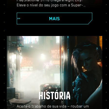
Eleve o nível do seu jogo com a Super-
Resolução Espectral do PlayStation (PSSR),
recursos avançados de traçado de raio,
MAIS
taxa de quadros mais alta e muito mais.
Escolha entre três modos gráficos:
Desempenho, Traçado de Raio e Traçado de
Raio Pro, e desfrute de visuais
aprimorados, ação mais fluida e tudo o que
Cyberpunk 2077 no PS5® Pro tem a
oferecer.
HISTÓRIA
Aceite o trabalho de sua vida — roubar um