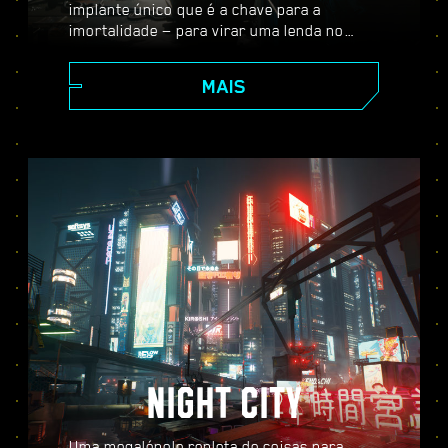
implante único que é a chave para a
imortalidade — para virar uma lenda no
vasto mundo aberto de Night City, onde as
suas escolhas moldam a história e as
MAIS
pessoas ao seu redor. Aceite uma variedade
de serviços para ir de mercenário
promissor a lendário cyberpunk enquanto
desvenda os mistérios do inestimável
implante tão cobiçado por todos.
NIGHT CITY
Uma megalópole repleta de coisas para