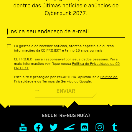
dentro das últimas notícias e anúncios de
Cyberpunk 2077.
Insira seu endereço de e-mail
Eu gostaria de receber notícias, ofertas especiais e outras
informações da CD PROJEKT e tenho 16 anos ou mais
CD PROJEKT será responsável por seus dados pessoais. Para
mais informações verifique nossa
Política de Privacidade da CD
PROJEKT
.
Este site é protegido por reCAPTCHA. Aplicam-se a
Política de
Privacidade
e os
Termos de Serviço
do Google.
ENVIAR
ENCONTRE-NOS NO(A)