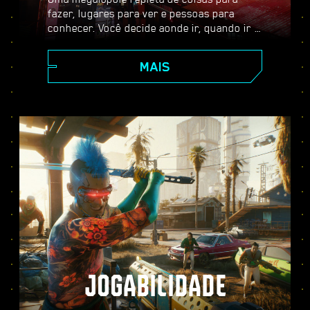
fazer, lugares para ver e pessoas para
conhecer. Você decide aonde ir, quando ir e
como chegar lá. Dos arranha-céus
cintilantes da Corpe Plaza aos vastos
MAIS
territórios das Terras Baldias, Night City
está repleta de segredos por descobrir.
JOGABILIDADE