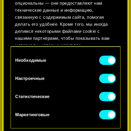
опциональны — они предоставляют нам
технические данные и информацию,
связанную с содержимым сайта, помогая
делать его удобнее. Кроме того, мы иногда
делимся некоторыми файлами cookie с
нашими партнёрами, чтобы показывать вам
материалы, которые могут вас
заинтересовать, — например, в социальных
Выбор
сетях. Однако все опциональные файлы
Необходимые
согласия
cookie требуют вашего разрешения.
ПОДРОБНЕЕ
Настроечные
Найти подробную информацию о том, как мы
используем ваши файлы cookie, и изменить
связанные с ними параметры можно в меню
Статистические
«Настройки» ниже.
Маркетинговые