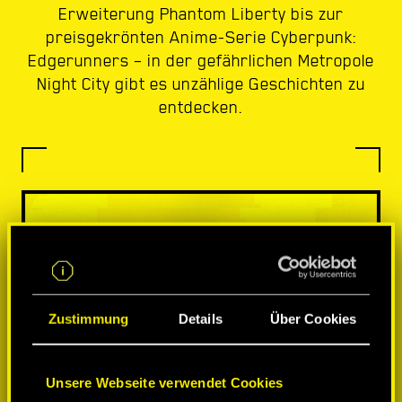
Erweiterung Phantom Liberty bis zur
preisgekrönten Anime-Serie Cyberpunk:
Edgerunners – in der gefährlichen Metropole
Night City gibt es unzählige Geschichten zu
entdecken.
Zustimmung
Details
Über Cookies
Unsere Webseite verwendet Cookies