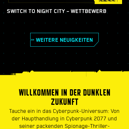
SWITCH TO NIGHT CITY – WETTBEWERB
WEITERE NEUIGKEITEN
WILLKOMMEN IN DER DUNKLEN
ZUKUNFT
Tauche ein in das Cyberpunk-Universum: Von
der Haupthandlung in Cyberpunk 2077 und
seiner packenden Spionage-Thriller-