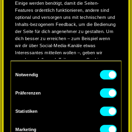
Einige werden benötigt, damit die Seiten-
Features ordentlich funktionieren, andere sind
optional und versorgen uns mit technischem und
Inhalts-bezogenem Feedback, um die Bedienung
der Seite für dich angenehmer zu gestalten. Um
dich besser zu erreichen – zum Beispiel wenn
wir dir über Social-Media-Kanäle etwas
Interessantes mitteilen wollen –, geben wir
gegebenenfalls auch Teile unserer Cookies an
unsere Partner weiter. Jeder dieser optionalen
Einwilligungsauswahl
Cookies erfordert allerdings deine Zustimmung.
Notwendig
MEHR ERFAHREN
Alle Details zu unserer Nutzung von Cookies
Präferenzen
findest du unten im Menü „Einstellungen“, wo du,
falls gewünscht, auch alle Einstellungen rund um
das Thema Cookies ändern kannst.
Statistiken
Marketing