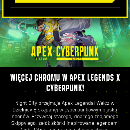
WIĘCEJ CHROMU W APEX LEGENDS X
CYBERPUNK!
Night City przejmuje Apex Legends! Walcz w
Dzielnicy E skąpanej w cyberpunkowym blasku
neonów. Przywitaj starego, dobrego znajomego
Skippy’ego, załóż skórki inspirowane legendami
Night City i… nie daj się cyberpsychozie.