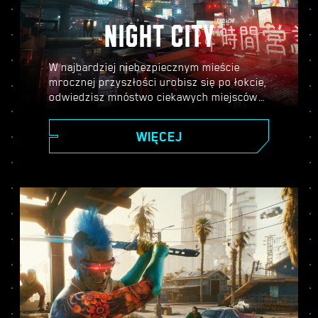
NIGHT CITY
W najbardziej niebezpiecznym mieście
mrocznej przyszłości urobisz się po łokcie,
odwiedzisz mnóstwo ciekawych miejscówek
i poznasz masę interesujących postaci.
Tylko od ciebie zależy, gdzie trafisz i w jaki
WIĘCEJ
sposób się tam dostaniesz.