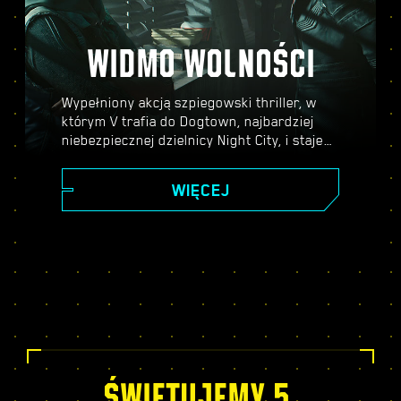
WIDMO WOLNOŚCI
Wypełniony akcją szpiegowski thriller, w
którym V trafia do Dogtown, najbardziej
niebezpiecznej dzielnicy Night City, i staje
się częścią skomplikowanej intrygi, w którą
zamieszani są przedstawiciele najwyższych
WIĘCEJ
kręgów władzy. Zanurz się w świecie
szpiegów w cieszącym się uznaniem
krytyków dodatku do Cyberpunka 2077,
poznaj fascynującą, pełną zwrotów akcji
fabułę i ciesz się szeregiem nowych zadań,
elementów rozgrywki, aktywności i nie
tylko!
ŚWIĘTUJEMY 5.