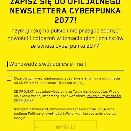
ZAPISZ SIĘ DO OFICJALNEGO
NEWSLETTERA CYBERPUNKA
2077!
Trzymaj rękę na pulsie i nie przegap żadnych
nowości i ogłoszeń w temacie gier i projektów
ze świata Cyberpunka 2077!
Wprowadź swój adres e-mail
Chcę otrzymywać wiadomości, specjalne oferty i inne informacje
od CD PROJEKT oraz mam 16 lat lub więcej
CD PROJEKT jest odpowiedzialne za Twoje dane osobowe. W celu
uzyskania więcej informacji, sprawdź naszą
Politykę Prywatności
CD PROJEKT
Niniejsza strona jest chroniona narzędziem reCAPTCHA oraz
podlega
Polityce prywatności
i
Warunkom korzystania z usług
Google.
WYŚLIJ