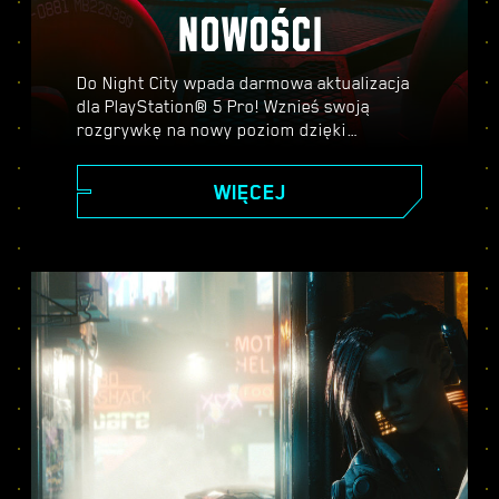
NOWOŚCI
Do Night City wpada darmowa aktualizacja
dla PlayStation® 5 Pro! Wznieś swoją
rozgrywkę na nowy poziom dzięki
PlayStation Spectral Super Resolution
(PSRR), zaawansowanemu ray tracingowi,
WIĘCEJ
wyższej liczbie klatek na sekundę i nie
tylko. Wybierz jeden z trzech trybów
graficznych — Wydajności, Ray Tracing lub
Ray Tracing Pro — i odkryj wszystko, co
Cyberpunk 2077 na PS5® Pro ma do
zaoferowania.