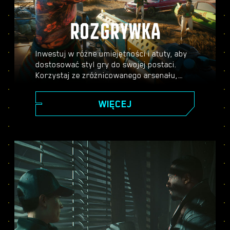
ROZGRYWKA
Inwestuj w różne umiejętności i atuty, aby
dostosować styl gry do swojej postaci.
Korzystaj ze zróżnicowanego arsenału,
umiejętności hakerskich oraz
cybernetycznych ulepszeń, aby stać się
WIĘCEJ
legendą Night City. Bierz udział w
strzelaninach, atakuj wrogów z dystansu
lub skradaj się przez pilnie strzeżone
miejsca.