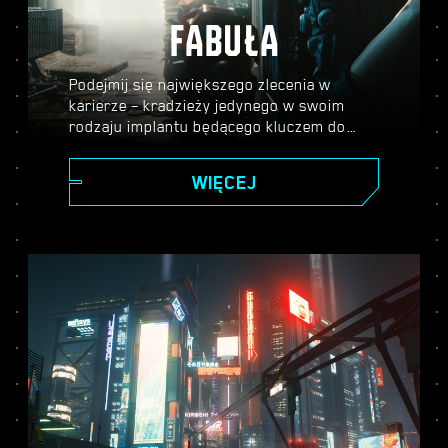
FABUŁA
Podejmij się największego zlecenia w
karierze – kradzieży jedynego w swoim
rodzaju implantu będącego kluczem do
nieśmiertelności – i ruszaj na podbój
potężnego miasta przyszłości, którego
WIĘCEJ
historię kształtują twoje decyzje. Wykonuj
różne zadania, by piąć się po szczeblach
kariery i odkryj tajemnice bezcennego
implantu, który każdy chce dostać w swoje
ręce.