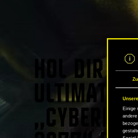
HOL DIR DA
Zu
ULTIMATIVE
Unsere
Einige 
„CYBERPUN
andere 
bezoge
gestalt
Social-