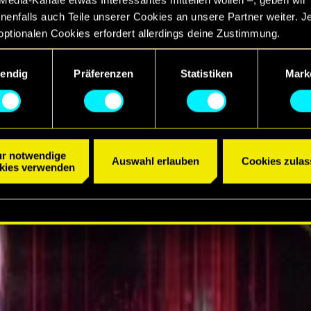
EBNIS
enfalls auch Teile unserer Cookies an unsere Partner weiter. J
optionalen Cookies erfordert allerdings deine Zustimmung.
R ANSEHEN
ngsauswahl
etails zu unserer Nutzung von Cookies findest du unten im Menü
endig
Präferenzen
Statistiken
Mark
llungen“, wo du, falls gewünscht, auch alle Einstellungen rund 
Cookies ändern kannst.
r notwendige
Auswahl erlauben
Cookies zulas
kies verwenden