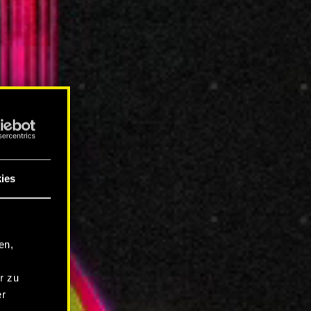
ies
en,
r zu
er