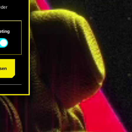
eder
eting
um das
sen