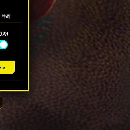
，并调
"确
{0})
ie