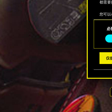
都需要
您可以
整您对
同
定"。
必
意
选
择
仅使