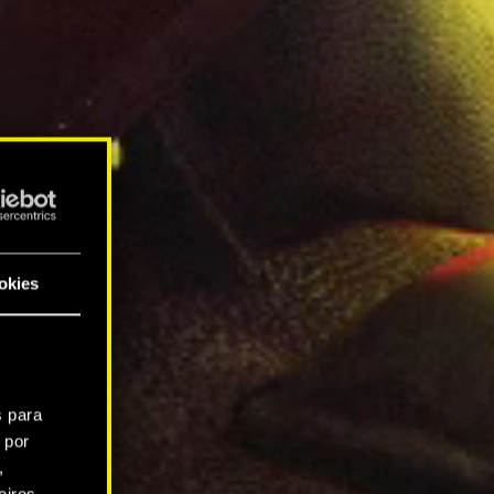
okies
s para
 por
,
iros.