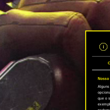
C
Nosso 
Alguns
opcion
que o s
exempl
podemo