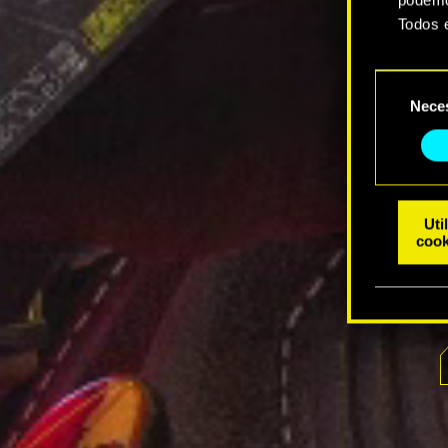
Todos 
Você e
Seleção
suas p
Nece
de
consentim
Uti
cook