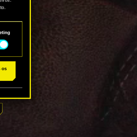
to.
star as
eting
s os