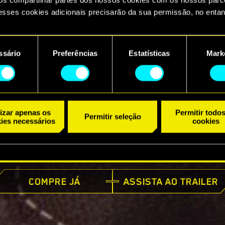
esses cookies adicionais precisarão da sua permissão, no entan
ncontrará todos os detalhes sobre o uso de cookies e poderá aju
referências no menu "Configurações" abaixo.
ssário
Preferências
Estatísticas
Mark
ento
lizar apenas os
Permitir todo
Permitir seleção
ies necessários
cookies
JÁ DISPONÍVEL
COMPRE JÁ
ASSISTA AO TRAILER