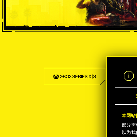
-50%
本网站使
部分需
以为我