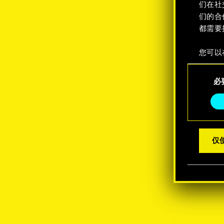
们在社
们的合
都需要
您可以
整您对
同
定"。
必
意
选
择
仅使