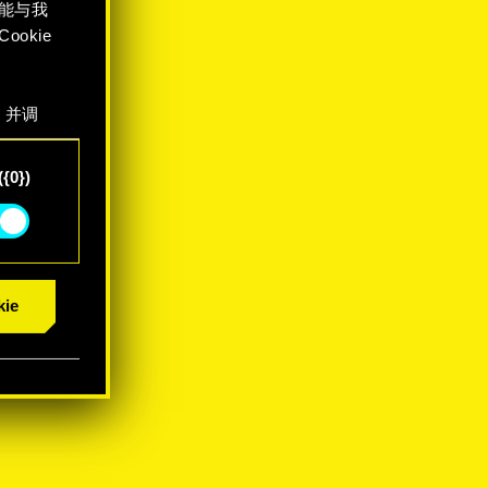
能与我
okie
，并调
"确
{0})
ie