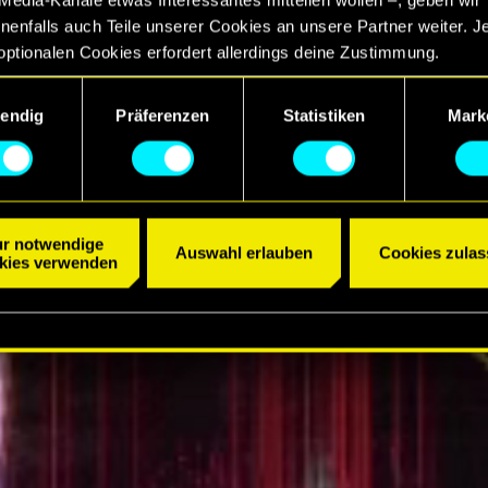
EBNIS
enfalls auch Teile unserer Cookies an unsere Partner weiter. J
optionalen Cookies erfordert allerdings deine Zustimmung.
R ANSEHEN
ngsauswahl
etails zu unserer Nutzung von Cookies findest du unten im Menü
endig
Präferenzen
Statistiken
Mark
llungen“, wo du, falls gewünscht, auch alle Einstellungen rund 
Cookies ändern kannst.
r notwendige
Auswahl erlauben
Cookies zulas
kies verwenden