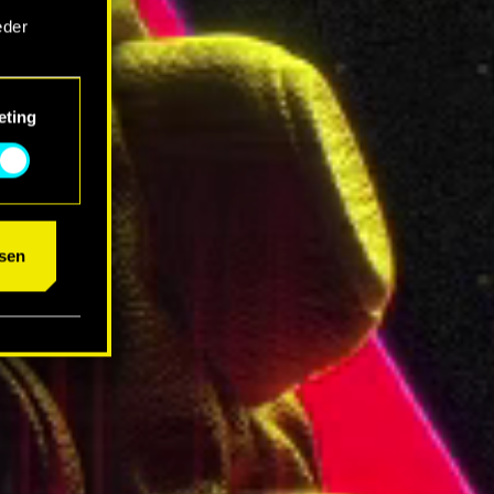
eder
eting
um das
sen