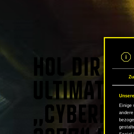
HOL DIR DA
Zu
ULTIMATIVE
Unsere
Einige 
„CYBERPUN
andere 
bezoge
gestalt
Social-