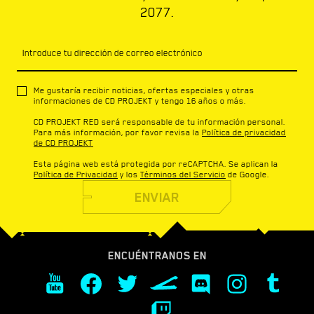
2077.
Introduce tu dirección de correo electrónico
Me gustaría recibir noticias, ofertas especiales y otras
informaciones de CD PROJEKT y tengo 16 años o más.
CD PROJEKT RED será responsable de tu información personal.
Para más información, por favor revisa la
Política de privacidad
de CD PROJEKT
Esta página web está protegida por reCAPTCHA. Se aplican la
Política de Privacidad
y los
Términos del Servicio
de Google.
ENVIAR
ENCUÉNTRANOS EN