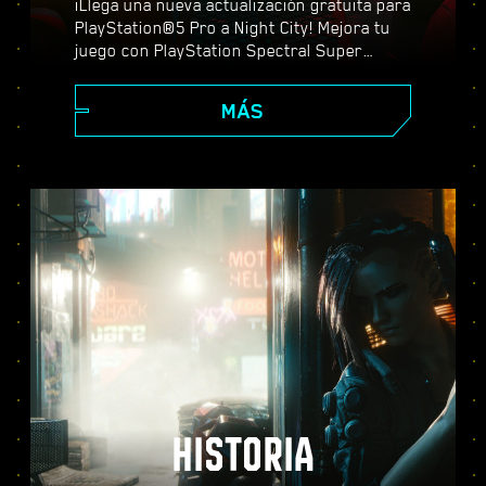
¡Llega una nueva actualización gratuita para
PlayStation®5 Pro a Night City! Mejora tu
juego con PlayStation Spectral Super
Resolution (PSSR), características
avanzadas de trazado de rayos, tasas de
MÁS
fotogramas más altas y mucho más. Elige
entre tres modos de gráficos (Rendimiento,
Trazado de rayos y Trazado de rayos Pro) y
descubre unos efectos visuales mejorados,
una acción más fluida y todo lo que
Cyberpunk 2077 puede ofrecer en PS5®
Pro.
HISTORIA