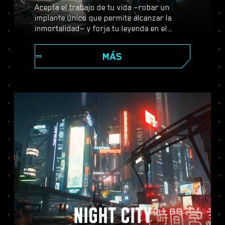
Acepta el trabajo de tu vida —robar un
implante único que permite alcanzar la
inmortalidad— y forja tu leyenda en el
enorme mundo abierto de Night City, donde
tus decisiones darán forma a la historia y a
MÁS
las personas que te rodean. Realiza todo
tipo de encargos para prosperar desde
merc emergente a ciberpunk de leyenda,
mientras descubres los misterios que
envuelven al valiosísimo implante con el
que todo el mundo quiere hacerse.
NIGHT CITY