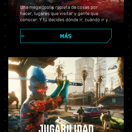
Una megalópolis repleta de cosas por
hacer, lugares que visitar y gente que
conocer. Y tú decides dónde ir, cuándo ir y
cómo llegar allí. Desde los impolutos
rascacielos del Centro Corporativo hasta la
MÁS
extensa periferia de las Badlands, Night
City está llena de secretos por descubrir.
JUGABILIDAD