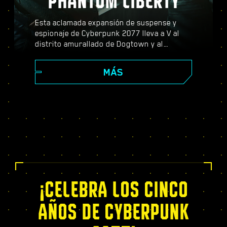
PHANTOM LIBERTY
Esta aclamada expansión de suspense y
espionaje de Cyberpunk 2077 lleva a V al
distrito amurallado de Dogtown y al
peligroso mundo de los espías. Conviértete
en agente secreto y vive una apasionante
MÁS
historia repleta de giros dramáticos y
decisiones que cambiarán tu destino;
potencia tus capacidades con el exclusivo
árbol de habilidades del Relic, afronta
dinámicas misiones de mundo abierto,
nuevos y emocionantes encargos, ¡y mucho
más!
¡CELEBRA LOS CINCO
AÑOS DE CYBERPUNK