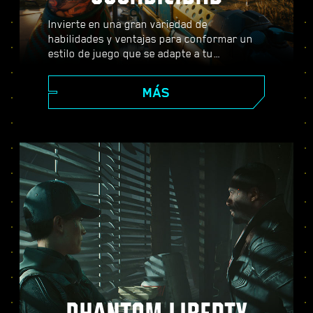
Invierte en una gran variedad de
habilidades y ventajas para conformar un
estilo de juego que se adapte a tu
personaje. Usa armas, habilidades de
hackeo e implantes corporales que se
MÁS
pueden subir de nivel para convertirte en el
mejor mercenario de la ciudad. Entabla
combate a tiro limpio, acaba con tus
enemigos desde lejos o infíltrate con sigilo
en lugares fuertemente vigilados.