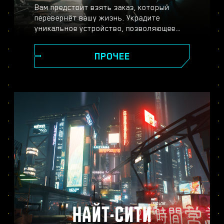
Вам предстоит взять заказ, который
перевернёт вашу жизнь. Украдите
уникальное устройство, позволяющее
обрести бессмертие, и станьте легендой,
исследуя огромный открытый мир, где
ПРОЧЕЕ
ваши поступки влияют на ход сюжета и
всё, что вас окружает. Выполняйте
задания от самых разных жителей Найт-
Сити, чтобы превратиться из уличного
киберпанка в наёмника высшей лиги и
раскрыть тайну бесценного устройства,
за которым идёт настоящая охота.
НАЙТ-СИТИ