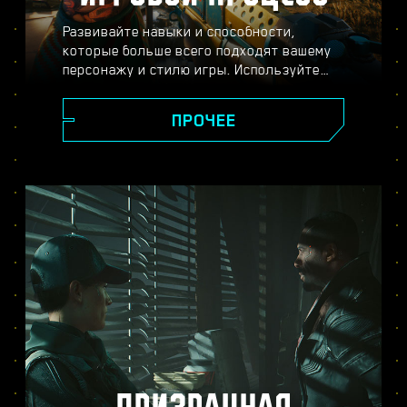
Развивайте навыки и способности,
которые больше всего подходят вашему
персонажу и стилю игры. Используйте
разнообразное оружие и модификации,
пускайте в ход хакерские способности и
ПРОЧЕЕ
улучшайте своё тело с помощью
имплантов — всё ради того, чтобы стать
легендой Найт-Сити. Вступайте в
перестрелки, расправляйтесь с
противниками издалека или
прокрадывайтесь мимо охраны, чтобы
достичь своей цели.