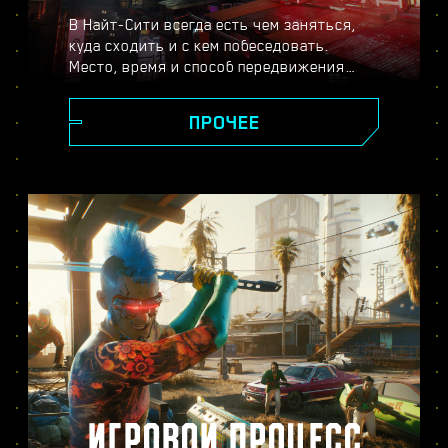
В Найт-Сити всегда есть чем заняться,
куда сходить и с кем побеседовать.
Место, время и способ передвижения
выбираете только вы. От сияющих
небоскрёбов площади Корпораций до
ПРОЧЕЕ
пустынных окрестностей города, повсюду
вас ждут новые тайны и неожиданные
встречи.
ИГРОВОЙ ПРОЦЕСС