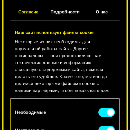
ГОРОД ЛЕГЕНД
Согласие
Подробности
О нас
Наш сайт использует файлы cookie
Некоторые из них необходимы для
нормальной работы сайта. Другие
опциональны — они предоставляют нам
технические данные и информацию,
связанную с содержимым сайта, помогая
делать его удобнее. Кроме того, мы иногда
КРАСОТА НЕ УМИРАЕТ
делимся некоторыми файлами cookie с
нашими партнёрами, чтобы показывать вам
материалы, которые могут вас
заинтересовать, — например, в социальных
Выбор
сетях. Однако все опциональные файлы
Необходимые
согласия
cookie требуют вашего разрешения.