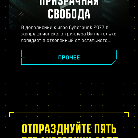
ПРИЗРАЧНАЯ
СВОБОДА
В дополнении к игре Cyberpunk 2077 в
жанре шпионского триллера Ви не только
попадает в отделенный от остального
Найт-Сити район Пёсий город, но и
погружается в опасный мир
ПРОЧЕЕ
профессионального шпионажа. Станьте
секретным агентом и распутайте плотный
клубок интриг, обмана и двойной игры.
Вас ждут судьбоносные решения,
совершенно новое дерево навыков
биочипа, динамические задания в
открытом мире, новые опасные заказы и
много другое.
ОТПРАЗДНУЙТЕ ПЯТЬ