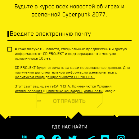
Будьте в курсе всех новостей об играх и
вселенной Cyberpunk 2077.
Введите электронную почту
я хочу получать новости, специальные предложения и другую
информацию от CD PROJEKT и подтверждаю, что мне уже
исполнилось 16 лет.
CD PROJEKT будет отвечать за ваши персональные данные. Для
получения дополнительной информации ознакомьтесь с
Политикой конфиденциальности CD PROJEKT
Этот сайт защищён reCAPTCHA. Применяются
Условия
использования
и
Политика конфиденциальности
Google.
ОТПРАВИТЬ
ГДЕ НАС НАЙТИ