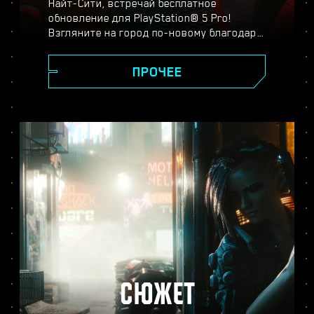
Найт-Сити, встречай бесплатное
обновление для PlayStation® 5 Pro!
Взгляните на город по-новому благодаря
спектральному суперразрешению
PlayStation (PSSR), новейшим системам
ПРОЧЕЕ
трассировки лучей, повышенной частоте
кадров и другим улучшениям. Выберите
один из трёх режимов:
производительности, трассировки лучей
или трассировки лучей для Pro — и
оцените реалистичность изображения,
плавность игрового процесса и другие
новшества в версии Cyberpunk 2077 для
PS5® Pro.
СЮЖЕТ