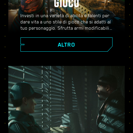
GIOCO
Investi in una varietà di abilità e talenti per
dare vita a uno stile di gioco che si adatti al
tuo personaggio. Sfrutta armi modificabili,
abilità di hacking e impianti potenzianti per
diventare il miglior mercenario della città.
ALTRO
Affronta combattimenti ad armi spianate,
abbatti i nemici dalla distanza o infiltrati
non visto attraverso ambienti guardati a
vista.