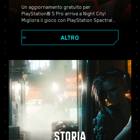
Un aggiornamento gratuito per
PlayStation® 5 Pro arriva a Night City!
Migliora il gioco con PlayStation Spectral
Super Resolution (PSSR), ray tracing
avanzato, frequenze di fotogrammi più
ALTRO
elevate e tanto altro ancora. Scegli tra tre
modalità grafiche: Prestazioni, Ray tracing
e Ray tracing pro. Scopri una grafica
perfezionata, un'azione più fluida e tutto il
meglio che Cyberpunk 2077 può offrirti su
PS5® Pro.
STORIA