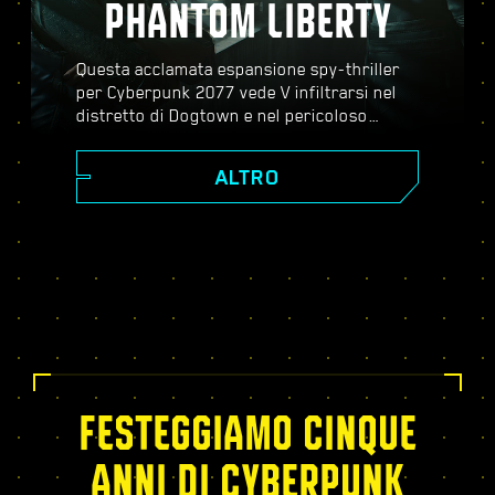
PHANTOM LIBERTY
Questa acclamata espansione spy-thriller
per Cyberpunk 2077 vede V infiltrarsi nel
distretto di Dogtown e nel pericoloso
mondo dello spionaggio. Diventa un agente
segreto e scopri una storia pulsante piena
ALTRO
di colpi di scena, evoluzioni inaspettate e
decisioni critiche; potenziati con l'albero
dei talenti del Relic, affronta missioni
dinamiche a mondo aperto, nuovi ed
emozionanti incarichi e molto altro!
FESTEGGIAMO CINQUE
ANNI DI CYBERPUNK