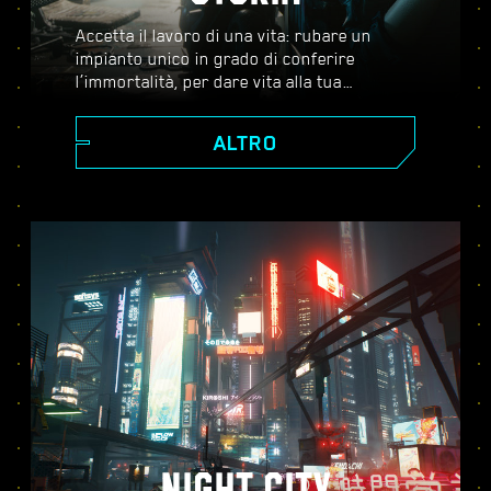
Accetta il lavoro di una vita: rubare un
impianto unico in grado di conferire
l’immortalità, per dare vita alla tua
leggenda nel vasto mondo aperto di Night
City, un luogo in cui le decisioni che prendi
ALTRO
influenzano la storia e le persone attorno a
te. Accetta una serie di incarichi per
crescere da ambizioso mercenario a
cyberpunk leggendario mentre scopri i
misteri legati al prezioso impianto che tutti
stanno disperatamente cercando di
ottenere.