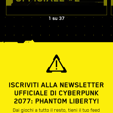
1
su
37
ISCRIVITI ALLA NEWSLETTER
UFFICIALE DI CYBERPUNK
2077: PHANTOM LIBERTY!
Dai giochi a tutto il resto, tieni il tuo feed