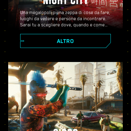
NIGHT CITY
Una megalopoli piena zeppa di cose da fare,
luoghi da vedere e persone da incontrare.
Sarai tu a scegliere dove, quando e come
andare. Dagli scintillanti grattacieli di Corpo
Plaza agli spazi aperti delle Badlands, Night
ALTRO
City è costellata di segreti da scoprire.