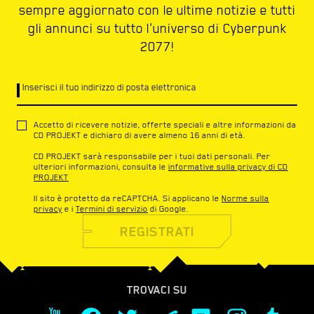
sempre aggiornato con le ultime notizie e tutti
gli annunci su tutto l'universo di Cyberpunk
2077!
Inserisci il tuo indirizzo di posta elettronica
Accetto di ricevere notizie, offerte speciali e altre informazioni da
CD PROJEKT e dichiaro di avere almeno 16 anni di età.
CD PROJEKT sarà responsabile per i tuoi dati personali. Per
ulteriori informazioni, consulta le
informative sulla privacy di CD
PROJEKT
Il sito è protetto da reCAPTCHA. Si applicano le
Norme sulla
privacy
e i
Termini di servizio
di Google.
REGISTRATI
TROVACI SU