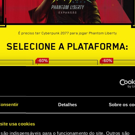
É preciso ter Cyberpunk 2077 para jogar Phantom Liberty
SELECIONE A PLATAFORMA:
-60%
-60%
onsentir
Detalhes
Sobre os co
site usa cookies
 são indispensáveis para o funcionamento do site. Outros são