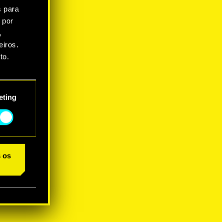
s para
 por
,
iros.
to.
star as
eting
s os