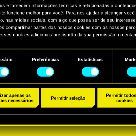
ais e fornecem informações técnicas e relacionadas a conteúdo
ite funcione melhor para você. Para nos ajudar a alcançar você,
o, nas mídias sociais, com algo que possa ser de seu interesse
s compartilhar partes dos nossos cookies com os nossos parce
esses cookies adicionais precisarão da sua permissão, no entan
ncontrará todos os detalhes sobre o uso de cookies e poderá aju
referências no menu "Configurações" abaixo.
ssário
Preferências
Estatísticas
Mark
lizar apenas os
Permitir todo
Permitir seleção
ies necessários
cookies