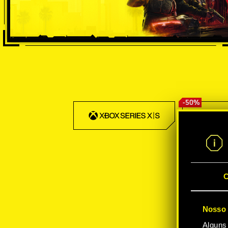
-50%
C
Nosso 
Alguns