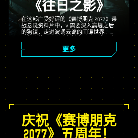
《往日之影》
在这部广受好评的《赛博朋克 2077》谍
战悬疑资料片中，V 需要深入高墙之后
的狗镇，走进波谲云诡的间谍世界。化
身秘密特工，体验曲折离奇，又满是命
运抉择的精彩故事；使用自身独有的
更多
Relic 技能树增强自身；体验随机变化的
开放世界任务、令人激动的全新委托和
更多游戏内容！
庆祝《赛博朋克
2077》五周年！