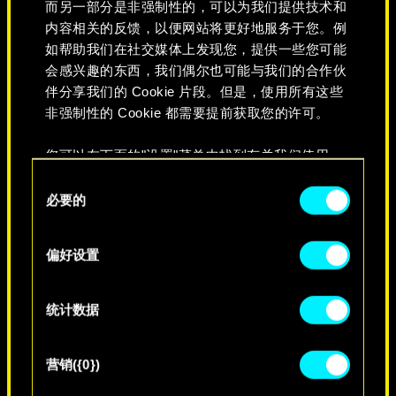
而另一部分是非强制性的，可以为我们提供技术和
内容相关的反馈，以便网站将更好地服务于您。例
如帮助我们在社交媒体上发现您，提供一些您可能
会感兴趣的东西，我们偶尔也可能与我们的合作伙
伴分享我们的 Cookie 片段。但是，使用所有这些
非强制性的 Cookie 都需要提前获取您的许可。
您可以在下面的"设置"菜单中找到有关我们使用
Cookie 的所有详细信息，并调整您对 Cookie 的偏
同
好。一旦您了解了其中的内容并准备好继续，请点
必要的
意
永不消逝
击"确定"。
选
择
偏好设置
统计数据
营销({0})