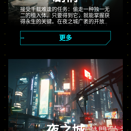
接受千载难逢的任务：偷走一种独一无
二的植入体。只要得到它，就能掌握获
得永生的关键。在夜之城广袤的开放世
界打造自己的传奇。你作出的选择会左
右剧情的走向，影响周遭人物。完成各
更多
种委托，从前途无量的雇佣兵一步步成
为传说中的赛博朋克。而那个人人趋之
若鹜的无价植入体，背后又蕴藏着怎样
的秘密？