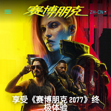
ZH-CN
享受《赛博朋克 2077》终
极体验