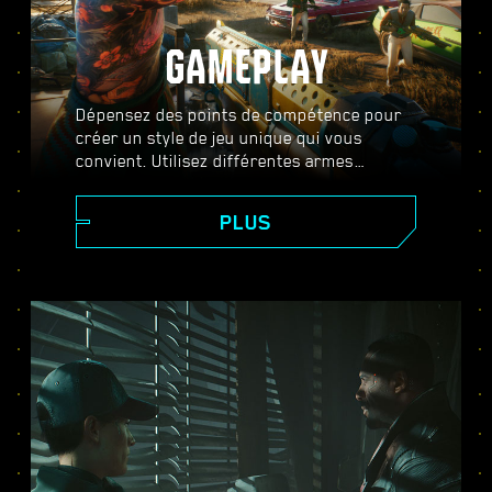
GAMEPLAY
Dépensez des points de compétence pour
créer un style de jeu unique qui vous
convient. Utilisez différentes armes
améliorables, des compétences de piratage
et des implants d'amélioration corporelle
PLUS
pour devenir le meilleur mercenaire de la
ville. Prenez part à des fusillades intenses,
assassinez vos cibles à distance ou
faufilez-vous dans des zones hautement
gardées.