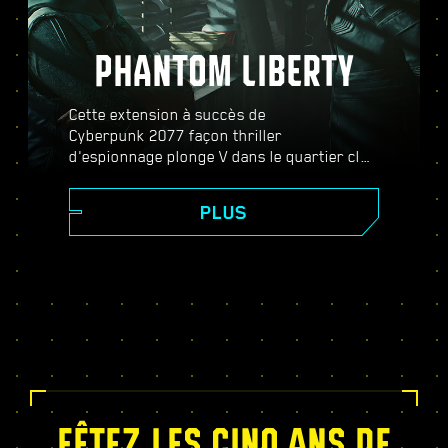
PHANTOM LIBERTY
Cette extension à succès de
Cyberpunk 2077 façon thriller
d'espionnage plonge V dans le quartier clos
de Dogtown et dans l’univers des espions.
Devenez agent secret et découvrez une
PLUS
histoire haletante pleine de
rebondissements où vos décisions
changeront votre destin. Augmentez votre
puissance avec l'arbre de compétence de la
Relic, effectuez des missions dans un
monde ouvert dynamique, remplissez des
contrats électrisants et bien plus encore !
FÊTEZ LES CINQ ANS DE