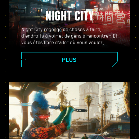
NIGHT CITY
Night City regorge de choses à faire,
d'endroits à voir et de gens à rencontrer. Et
vous êtes libre d'aller où vous voulez,
quand vous voulez, comme vous voulez.
Des quartiers chics de Corpo Plaza aux
PLUS
vastes étendues sauvages des Badlands,
Night City foisonne de secrets qui ne
demandent qu'à être découverts.