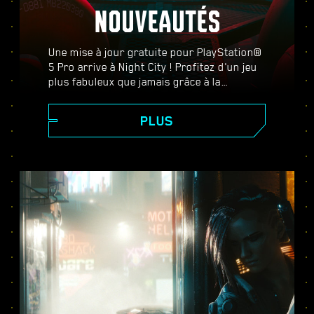
NOUVEAUTÉS
Une mise à jour gratuite pour PlayStation®
5 Pro arrive à Night City ! Profitez d'un jeu
plus fabuleux que jamais grâce à la
PlayStation Spectral Super Resolution
(PSSR), des fonctionnalités avancées de
PLUS
ray-tracing, d'un plus grand nombre
d'images par seconde, et plus encore.
Choisissez entre trois modes graphiques :
Performances, Ray-tracing et Ray-tracing
Pro, et bénéficiez de meilleurs graphismes,
de scènes d'action plus fluides, et de tout
ce que Cyberpunk 2077 sur PS5® Pro a à
offrir.