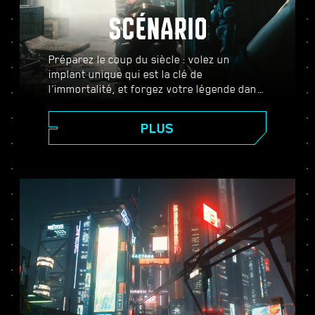
SCÉNARIO
Préparez le coup du siècle : volez un
implant unique qui est la clé de
l'immortalité, et forgez votre légende dans
le vaste mode ouvert qu'est Night City. Ici,
les choix que vous faites changeront le
PLUS
cours de l'histoire et les relations avec les
personnages qui vous entourent.
Complétez des missions diverses et variées
pour vous faire un nom, et passez de
simple mercenaire à cyberpunk de légende.
Au fil de l'aventure, vous lèverez également
le voile sur le mystère qui plane autour de
ce fameux implant que tout le monde vous
envie.