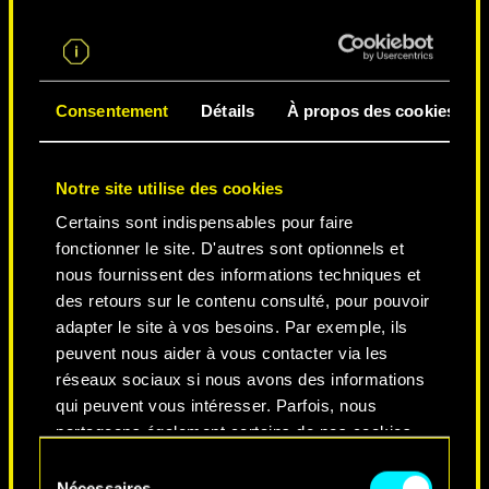
LA VILLE DES LÉGENDES
Consentement
Détails
À propos des cookies
Notre site utilise des cookies
Certains sont indispensables pour faire
fonctionner le site. D'autres sont optionnels et
nous fournissent des informations techniques et
des retours sur le contenu consulté, pour pouvoir
NEVER FADE AWAY
adapter le site à vos besoins. Par exemple, ils
peuvent nous aider à vous contacter via les
réseaux sociaux si nous avons des informations
qui peuvent vous intéresser. Parfois, nous
partageons également certains de nos cookies
avec nos partenaires. Cependant, ces cookies
Sélection
optionnels ne seront appliqués qu'avec votre
Nécessaires