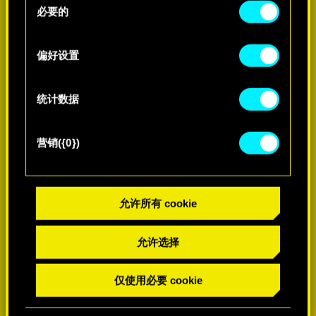
好。一旦您了解了其中的内容并准备好继续，请点
必要的
意
击"确定"。
选
择
偏好设置
了解更多
统计数据
营销({0})
允许所有 cookie
允许选择
仅使用必要 cookie