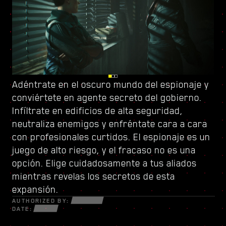
Adéntrate en el oscuro mundo del espionaje y
Vigila tus espaldas en Dogtown, una urbe en
Sube el listón con
conviértete en
ruinas dentro de otra urbe controlada por
un nuevo árbol de habilidades
agente secreto del gobierno
y conforma un
.
Infíltrate en edificios de alta seguridad,
una milicia de gatillo fácil
estilo de juego único. Usa todas las armas
. Sus estructuras
neutraliza enemigos y enfréntate cara a cara
derruidas están repletas de secretos y
nuevas y piezas de ciberware a tu disposición
con profesionales curtidos. El espionaje es un
oportunidades para aquellos que estén
para sobrevivir en un mundo fracturado de
juego de alto riesgo, y el fracaso no es una
dispuestos a todo. Dentro de sus muros,
estafadores desesperados, astutos
opción. Elige cuidadosamente a tus aliados
descubrirás encargos y misiones de alta
netrunners y mercenarios sin escrúpulos
mientras revelas los secretos de esta
intensidad con más cosas en juego que nunca.
dispuestos a todo por el dinero y el poder.
expansión.
AUTHORIZED BY:
DATE: