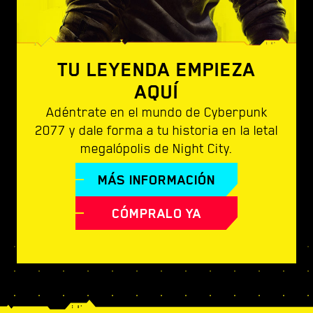
TU LEYENDA EMPIEZA
AQUÍ
Adéntrate en el mundo de Cyberpunk
2077 y dale forma a tu historia en la letal
megalópolis de Night City.
MÁS INFORMACIÓN
CÓMPRALO YA