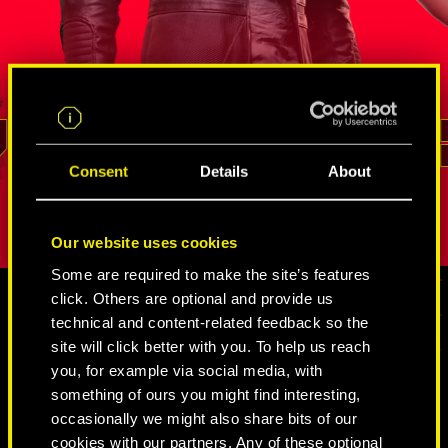
s
agente de la FIA que ha demostrado su
neurodanza
altura en
valía en un sinfín de misiones de
de Intelige
de
inteligencia encubiertas. Él sabe mejor
Estados Un
rso de
que nadie cómo sacar provecho de
cambiaform
un recurso
las innumerables redes de
vena irasc
ara
espías y netrunners
, cómo extraer
no ha logr
REED
información y cómo acceder a los lugares
represente
Consent
Details
About
pción.
con mayor vigilancia. Su lealtad y su
personalida
sentido del deber son inquebrantables.
Our website uses cookies
Some are required to make the site’s features
click. Others are optional and provide us
technical and content-related feedback so the
CONTENIDO MULTIMEDIA
site will click better with you. To help us reach
you, for example via social media, with
something of ours you might find interesting,
occasionally we might also share bits of our
CYBERPUNK 2077
cookies with our partners. Any of these optional