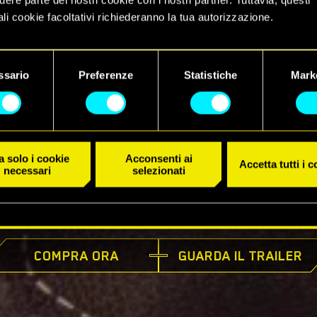
li cookie facoltativi richiederanno la tua autorizzazione.
 dettagli su come utilizziamo i cookie e su come impostare le tue
nze sono disponibili nel menu "Impostazioni" qui sotto.
ssario
Preferenze
Statistiche
Mark
 solo i cookie
Acconsenti ai
Accetta tutti i 
necessari
selezionati
DISPONIBILE ORA
COMPRA ORA
GUARDA IL TRAILER