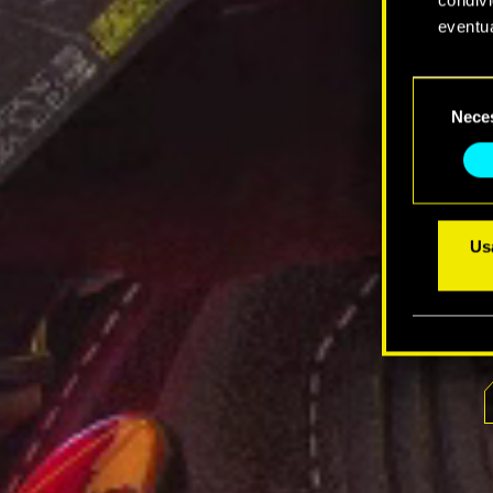
eventua
Tutti i
Selezione
prefere
Nece
del
consenso
Usa