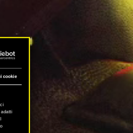
i cookie
ci
 adatti
l
mo