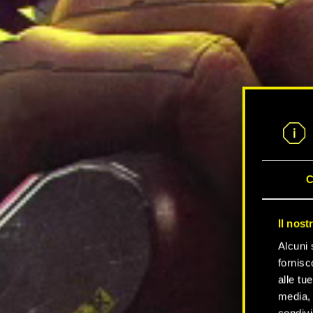
C
Il nost
Alcuni 
fornisc
alle tu
media, 
condivi