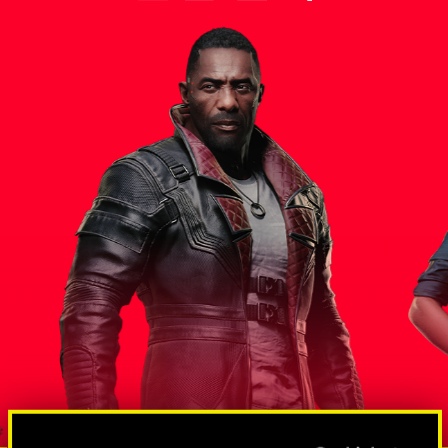
스 대통령
솔로몬 리
방대한 규모의 스파이 및 넷러너망
도그타운조