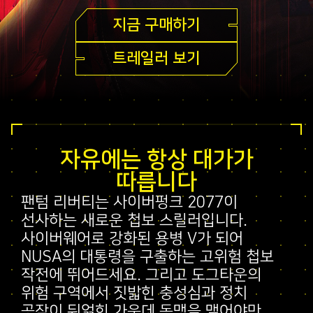
지금 구매하기
트레일러 보기
자유에는 항상 대가가
따릅니다
팬텀 리버티는 사이버펑크 2077이
선사하는 새로운 첩보 스릴러입니다.
사이버웨어로 강화된 용병 V가 되어
NUSA의 대통령을 구출하는 고위험 첩보
작전에 뛰어드세요. 그리고 도그타운의
위험 구역에서 짓밟힌 충성심과 정치
공작이 뒤얽힌 가운데 동맹을 맺어야만