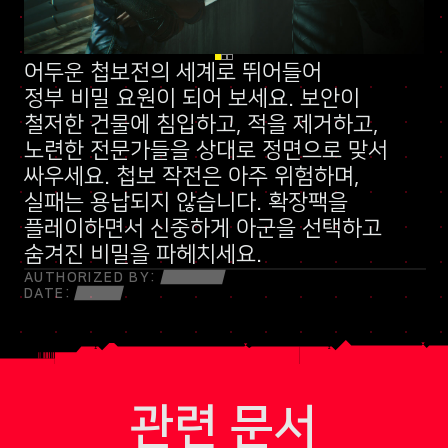
어두운 첩보전의 세계로 뛰어들어
신규 스킬 트리
정부 비밀 요원
말보다 총알이 먼저 나가는 민병대
이 되어 보세요. 보안이
철저한 건물에 침입하고, 적을 제거하고,
노련한 전문가들을 상대로 정면으로 맞서
싸우세요. 첩보 작전은 아주 위험하며,
실패는 용납되지 않습니다. 확장팩을
플레이하면서 신중하게 아군을 선택하고
숨겨진 비밀을 파헤치세요.
AUTHORIZED BY:
DATE:
관련 문서