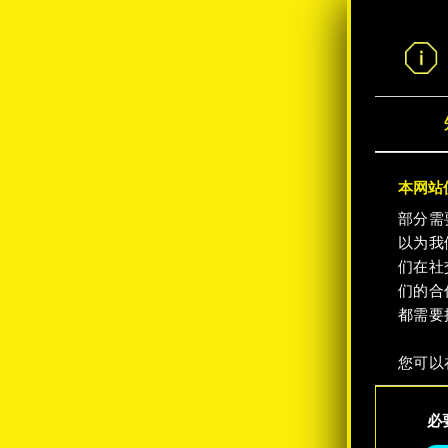
界
本网站使
部分需
以为我
们在社
们的合
都需要
您可以
整您对
同
定"。
必
意
选