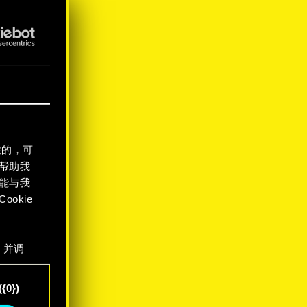
世
方式
性的，可
帮助我
能与我
okie
，并调
"确
{0})