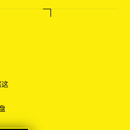
。
然这
。
盘