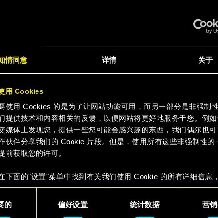
但如果您有兴趣和我们一起探索黑暗的未来
，不妨在各大平台上看看这款游戏——安装
比软盘版更加人性化。
我们夜之城见！
知情同意
详情
关于
立即购买
用 Cookies
要使用 Cookies 的是为了让网站功能可用，而另一部分是非强制
们提供技术和内容相关的反馈，以便网站将更好地服务于您。例如
交媒体上发现您，提供一些您可能会感兴趣的东西，我们偶尔也可
作伙伴分享我们的 Cookie 片段。但是，使用所有这些非强制性的 Co
提前获取您的许可。
在下面的"设置"菜单中找到有关我们使用 Cookie 的所有详细信息
 Cookie 的偏好。一旦您了解了其中的内容并准备好继续，请点击
要的
偏好设置
统计数据
营销(