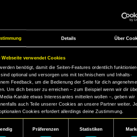
n du trotzdem die Welt der dunklen Zukunft mit
kunden möchtest, dann schau dir das Spiel doch 
f den aktuellen Plattformen an – wo die Installat
auch bedeutend schneller gehen wird.
stimmung
Details
Über Cook
Wir sehen uns in Night City!
 Webseite verwendet Cookies
JETZT KAUFEN
werden benötigt, damit die Seiten-Features ordentlich funktionier
sind optional und versorgen uns mit technischem und Inhalts-
nem Feedback, um die Bedienung der Seite für dich angenehme
en. Um dich besser zu erreichen – zum Beispiel wenn wir dir üb
Media-Kanäle etwas Interessantes mitteilen wollen –, geben wir
enfalls auch Teile unserer Cookies an unsere Partner weiter. J
optionalen Cookies erfordert allerdings deine Zustimmung.
ngsauswahl
etails zu unserer Nutzung von Cookies findest du unten im Menü
endig
Präferenzen
Statistiken
Mark
llungen“, wo du, falls gewünscht, auch alle Einstellungen rund 