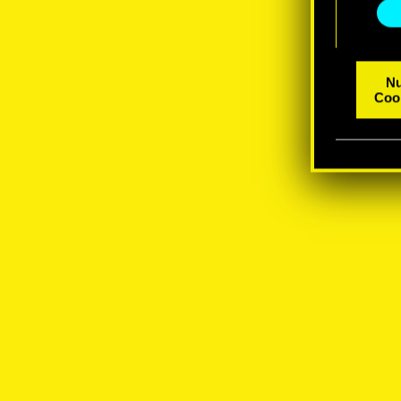
Thema 
Nu
Coo