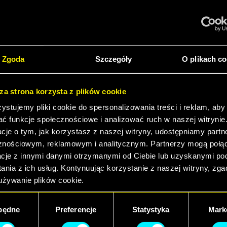
li jednak interesuje Cię odkrywanie świata mroc
zyszłości razem z nami, zachęcamy do sprawdze
 na obecnych platformach – z dużo rozsądniejs
Zgoda
Szczegóły
O plikach co
opcjami instalacji.
Widzimy się w Night City!
sza strona korzysta z plików cookie
stujemy pliki cookie do spersonalizowania treści i reklam, aby
KUP TERAZ
ać funkcje społecznościowe i analizować ruch w naszej witrynie
acje o tym, jak korzystasz z naszej witryny, udostępniamy part
znościowym, reklamowym i analitycznym. Partnerzy mogą połąc
acje z innymi danymi otrzymanymi od Ciebie lub uzyskanymi p
ania z ich usług. Kontynuując korzystanie z naszej witryny, zg
używanie plików cookie.
będne
Preferencje
Statystyka
Mark