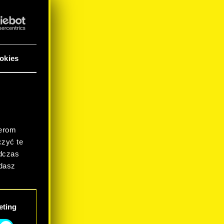
znej
nia
zymi
okies
.
nerom
zyć te
odczas
adasz
eting