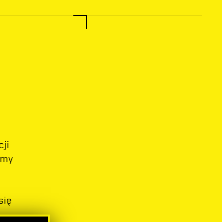
ji
amy
się