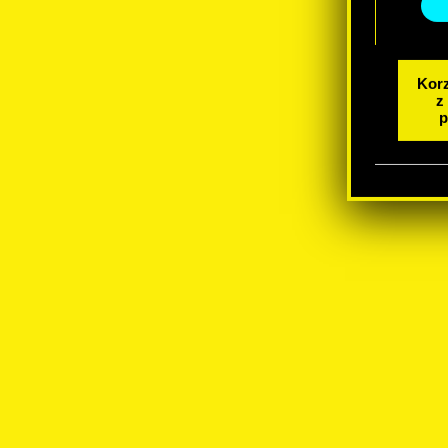
Korz
z
p