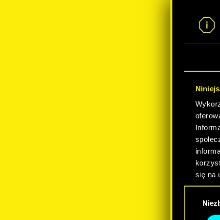
Jeś
pr
gry
Niniej
Wykorzy
oferow
Inform
społec
inform
korzyst
się na 
Wybór
Niez
zgody