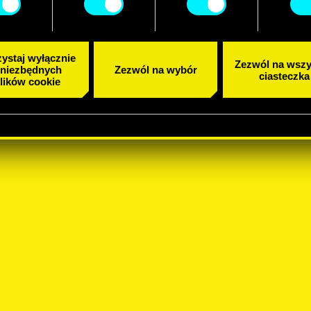
ystaj wyłącznie
Zezwól na wszy
 niezbędnych
Zezwól na wybór
ciasteczka
lików cookie