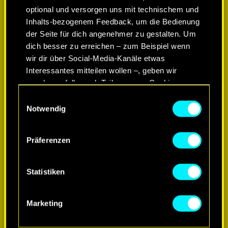
optional und versorgen uns mit technischem und
Inhalts-bezogenem Feedback, um die Bedienung
der Seite für dich angenehmer zu gestalten. Um
dich besser zu erreichen – zum Beispiel wenn
wir dir über Social-Media-Kanäle etwas
Interessantes mitteilen wollen –, geben wir
gegebenenfalls auch Teile unserer Cookies an
unsere Partner weiter. Jeder dieser optionalen
Einwilligungsauswahl
Cookies erfordert allerdings deine Zustimmung.
Notwendig
Alle Details zu unserer Nutzung von Cookies
MEHR ERFAHREN
Präferenzen
findest du unten im Menü „Einstellungen“, wo du,
falls gewünscht, auch alle Einstellungen rund um
das Thema Cookies ändern kannst.
Statistiken
Marketing