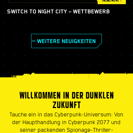
SWITCH TO NIGHT CITY – WETTBEWERB
WEITERE NEUIGKEITEN
WILLKOMMEN IN DER DUNKLEN
ZUKUNFT
Tauche ein in das Cyberpunk-Universum: Von
der Haupthandlung in Cyberpunk 2077 und
seiner packenden Spionage-Thriller-