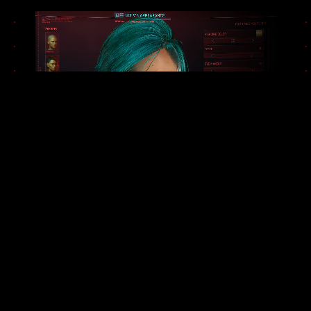
Sięgnij po jeden z wielu sposobów na
wyrażenie siebie w Night City i zmień się
nie do poznania — nowe opcje modyfikacji
czekają na ciebie w kreatorze postaci, w
tym warianty wszczepów kosmetycznych,
tatuaże i wiele więcej!
Sprawdź
pełną listę zmian
i zobacz, co jeszcze