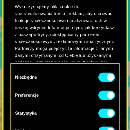
Wykorzystujemy pliki cookie do
spersonalizowania treści i reklam, aby oferować
funkcje społecznościowe i analizować ruch w
naszej witrynie. Informacje o tym, jak korzystasz
z naszej witryny, udostępniamy partnerom
społecznościowym, reklamowym i analitycznym.
Partnerzy mogą połączyć te informacje z innymi
danymi otrzymanymi od Ciebie lub uzyskanymi
podczas korzystania z ich usług. Kontynuując
korzystanie z naszej witryny, zgadasz się na
Wybór
używanie plików cookie.
Niezbędne
zgody
Preferencje
Statystyka