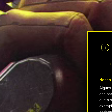
C
Nosso 
Alguns
opcion
que o s
exempl
podemo