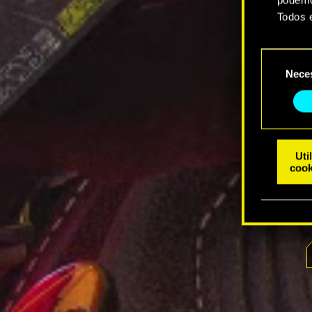
Todos 
Você e
Seleção
suas p
Nece
de
consentim
Uti
cook