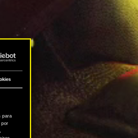
okies
s para
 por
,
iros.