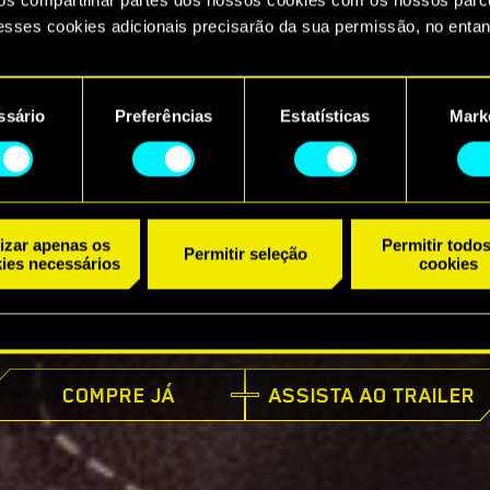
esses cookies adicionais precisarão da sua permissão, no entan
ncontrará todos os detalhes sobre o uso de cookies e poderá aju
referências no menu "Configurações" abaixo.
ssário
Preferências
Estatísticas
Mark
ento
lizar apenas os
Permitir todo
Permitir seleção
ies necessários
cookies
JÁ DISPONÍVEL
COMPRE JÁ
ASSISTA AO TRAILER