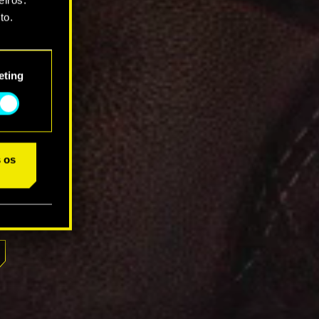
to.
star as
eting
s os