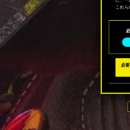
これら
Coo
同
メニュ
意
の
選
択
必要