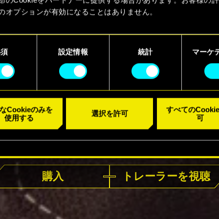
のオプションが有効になることはありません。
kieの使用およびパフォーマンスの変更点に関する詳細は、下記の
ーでご確認ください。
必須
設定情報
統計
マーケ
なCookieのみを
すべてのCooki
選択を許可
使用する
可
好評発売中
購入
トレーラーを視聴