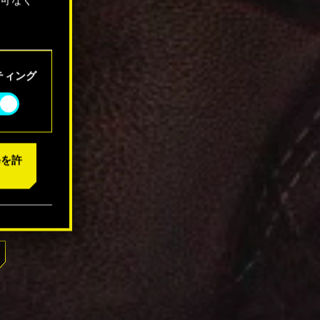
「設定」
ティング
eを許