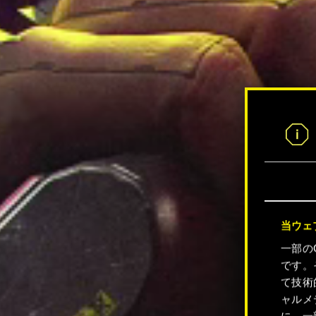
当ウェ
一部の
です。
て技術
ャルメ
に、一