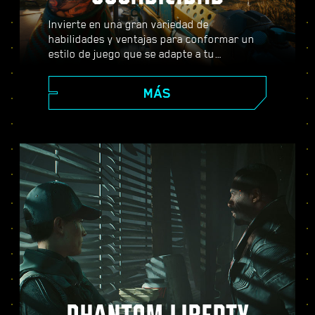
Invierte en una gran variedad de
habilidades y ventajas para conformar un
estilo de juego que se adapte a tu
personaje. Usa armas, habilidades de
hackeo e implantes corporales que se
MÁS
pueden subir de nivel para convertirte en el
mejor mercenario de la ciudad. Entabla
combate a tiro limpio, acaba con tus
enemigos desde lejos o infíltrate con sigilo
en lugares fuertemente vigilados.