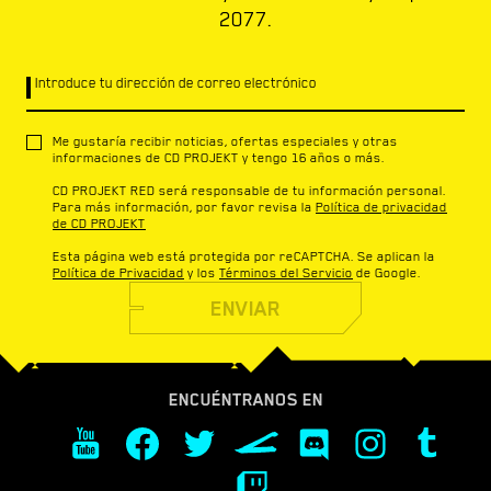
2077.
Introduce tu dirección de correo electrónico
Me gustaría recibir noticias, ofertas especiales y otras
informaciones de CD PROJEKT y tengo 16 años o más.
CD PROJEKT RED será responsable de tu información personal.
Para más información, por favor revisa la
Política de privacidad
de CD PROJEKT
Esta página web está protegida por reCAPTCHA. Se aplican la
Política de Privacidad
y los
Términos del Servicio
de Google.
ENVIAR
ENCUÉNTRANOS EN