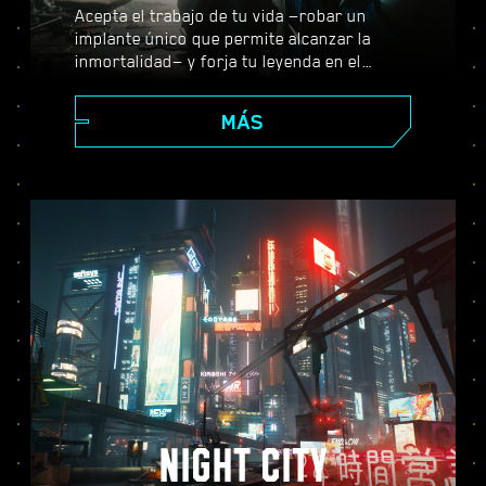
Acepta el trabajo de tu vida —robar un
implante único que permite alcanzar la
inmortalidad— y forja tu leyenda en el
enorme mundo abierto de Night City, donde
tus decisiones darán forma a la historia y a
MÁS
las personas que te rodean. Realiza todo
tipo de encargos para prosperar desde
merc emergente a ciberpunk de leyenda,
mientras descubres los misterios que
envuelven al valiosísimo implante con el
que todo el mundo quiere hacerse.
NIGHT CITY