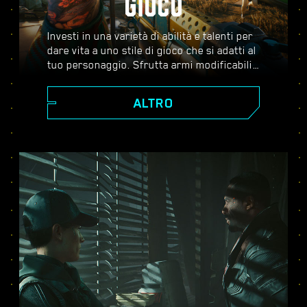
GIOCO
Investi in una varietà di abilità e talenti per
dare vita a uno stile di gioco che si adatti al
tuo personaggio. Sfrutta armi modificabili,
abilità di hacking e impianti potenzianti per
diventare il miglior mercenario della città.
ALTRO
Affronta combattimenti ad armi spianate,
abbatti i nemici dalla distanza o infiltrati
non visto attraverso ambienti guardati a
vista.