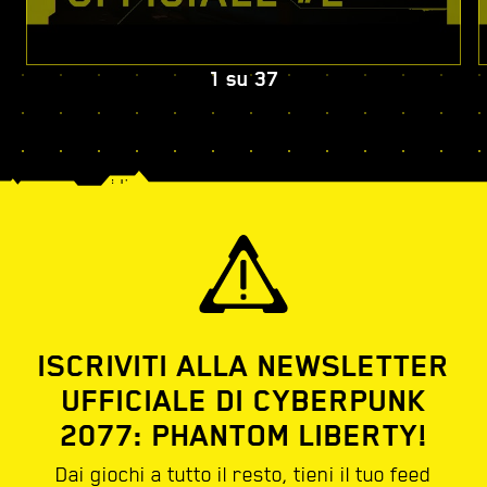
1
su
37
ISCRIVITI ALLA NEWSLETTER
UFFICIALE DI CYBERPUNK
2077: PHANTOM LIBERTY!
Dai giochi a tutto il resto, tieni il tuo feed