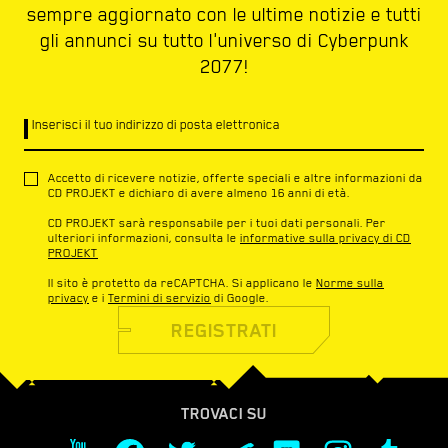
sempre aggiornato con le ultime notizie e tutti
gli annunci su tutto l'universo di Cyberpunk
2077!
Inserisci il tuo indirizzo di posta elettronica
Accetto di ricevere notizie, offerte speciali e altre informazioni da
CD PROJEKT e dichiaro di avere almeno 16 anni di età.
CD PROJEKT sarà responsabile per i tuoi dati personali. Per
ulteriori informazioni, consulta le
informative sulla privacy di CD
PROJEKT
Il sito è protetto da reCAPTCHA. Si applicano le
Norme sulla
privacy
e i
Termini di servizio
di Google.
REGISTRATI
TROVACI SU