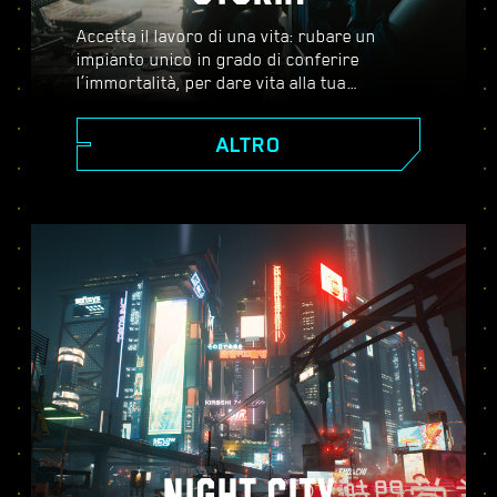
Accetta il lavoro di una vita: rubare un
impianto unico in grado di conferire
l’immortalità, per dare vita alla tua
leggenda nel vasto mondo aperto di Night
City, un luogo in cui le decisioni che prendi
ALTRO
influenzano la storia e le persone attorno a
te. Accetta una serie di incarichi per
crescere da ambizioso mercenario a
cyberpunk leggendario mentre scopri i
misteri legati al prezioso impianto che tutti
stanno disperatamente cercando di
ottenere.