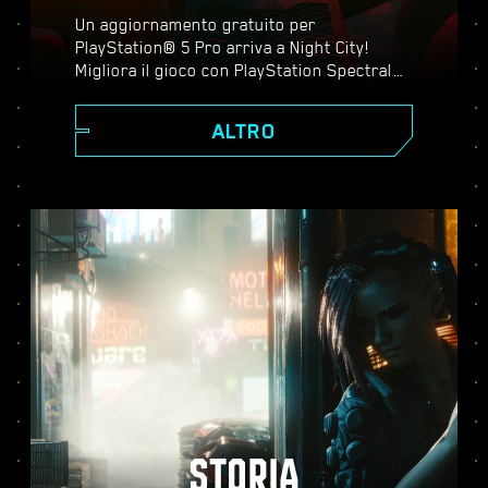
Un aggiornamento gratuito per
PlayStation® 5 Pro arriva a Night City!
Migliora il gioco con PlayStation Spectral
Super Resolution (PSSR), ray tracing
avanzato, frequenze di fotogrammi più
ALTRO
elevate e tanto altro ancora. Scegli tra tre
modalità grafiche: Prestazioni, Ray tracing
e Ray tracing pro. Scopri una grafica
perfezionata, un'azione più fluida e tutto il
meglio che Cyberpunk 2077 può offrirti su
PS5® Pro.
STORIA