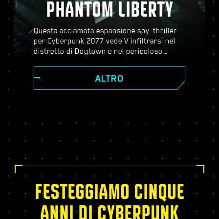
PHANTOM LIBERTY
Questa acclamata espansione spy-thriller
per Cyberpunk 2077 vede V infiltrarsi nel
distretto di Dogtown e nel pericoloso
mondo dello spionaggio. Diventa un agente
segreto e scopri una storia pulsante piena
ALTRO
di colpi di scena, evoluzioni inaspettate e
decisioni critiche; potenziati con l'albero
dei talenti del Relic, affronta missioni
dinamiche a mondo aperto, nuovi ed
emozionanti incarichi e molto altro!
FESTEGGIAMO CINQUE
ANNI DI CYBERPUNK