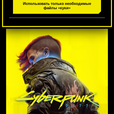
1
из
7
Использовать только необходимые
файлы «куки»