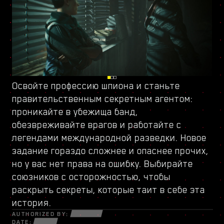
Освойте профессию шпиона и станьте
Проникните в полный опасностей Пёсий
Откройте
новое дерево навыков
и найдите
правительственным секретным
город, обособленную часть Найт-Сити,
всё, что нужно, чтобы играть в своём стиле.
агентом
:
проникайте в убежища банд,
которой управляет
Новое оружие и импланты помогут вам
обезвреживайте врагов и работайте с
вооружённая группировка
выжить среди отчаянных мошенников,
во главе с бывшим
легендами международной разведки. Новое
военным. Среди полуразрушенных зданий
скрытных нетраннеров и безжалостных
задание гораздо сложнее и опаснее прочих,
таится много тайн и возможностей, которые
наёмников, которые готовы на всё ради
но у вас нет права на ошибку. Выбирайте
открываются лишь тем, кто готов идти до
денег и славы.
союзников с осторожностью, чтобы
конца. Здесь вас ждут заказы и задания, в
раскрыть секреты, которые таит в себе эта
которых придётся поставить на карту всё.
история.
AUTHORIZED BY:
DATE: