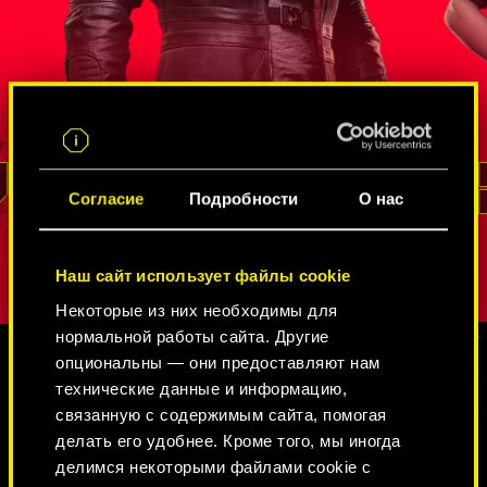
жайшая
Агент ФРУ с многолетним опытом,
Начинающа
. Сойка
который не раз проявлял себя во время
завербова
ров в
секретных операций. Он умеет
Федеральн
остям
выживать
управление
оторая
в мире шпионов и нетраннеров
, добывать
перевоплощ
 защиты
информацию и проникать в крепости,
обладают 
овой
которые кажутся неприступными. Даже
заметно ис
РИД
Согласие
Подробности
О нас
спустя годы подпольной работы он
Алекс
пров
остался верен своей стране и не утратил
Впрочем, к
чувство долга.
собственна
Наш сайт использует файлы cookie
проявляет
Некоторые из них необходимы для
нормальной работы сайта. Другие
опциональны — они предоставляют нам
технические данные и информацию,
ГАЛЕРЕЯ
связанную с содержимым сайта, помогая
делать его удобнее. Кроме того, мы иногда
делимся некоторыми файлами cookie с