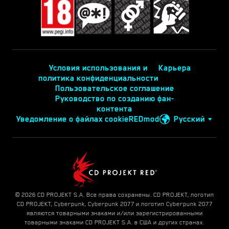
Условия использования и
Карьера
политика конфиденциальности
Пользовательское соглашение
Руководство по созданию фан-
контента
Уведомление о файлах cookie
REDmod
Русский
© 2026 CD PROJEKT S.A. Все права сохранены. CD PROJEKT, логотип
CD PROJEKT, Cyberpunk, Cyberpunk 2077 и логотип Cyberpunk 2077
являются товарными знаками и/или зарегистрированными
товарными знаками CD PROJEKT S.A. в США и других странах.