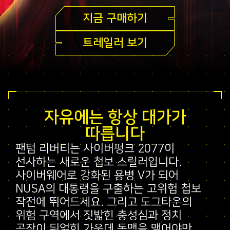
지금 구매하기
트레일러 보기
자유에는 항상 대가가
따릅니다
팬텀 리버티는 사이버펑크 2077이
선사하는 새로운 첩보 스릴러입니다.
사이버웨어로 강화된 용병 V가 되어
NUSA의 대통령을 구출하는 고위험 첩보
작전에 뛰어드세요. 그리고 도그타운의
위험 구역에서 짓밟힌 충성심과 정치
공작이 뒤얽힌 가운데 동맹을 맺어야만