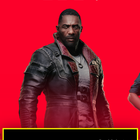
스 대통령
솔로몬 리
방대한 규모의 스파이 및 넷러너망
도그타운조