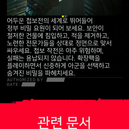
어두운 첩보전의 세계로 뛰어들어
신규 스킬 트리
정부 비밀 요원
말보다 총알이 먼저 나가는 민병대
이 되어 보세요. 보안이
철저한 건물에 침입하고, 적을 제거하고,
노련한 전문가들을 상대로 정면으로 맞서
싸우세요. 첩보 작전은 아주 위험하며,
실패는 용납되지 않습니다. 확장팩을
플레이하면서 신중하게 아군을 선택하고
숨겨진 비밀을 파헤치세요.
AUTHORIZED BY:
DATE:
관련 문서