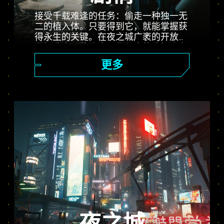
接受千载难逢的任务：偷走一种独一无
二的植入体。只要得到它，就能掌握获
得永生的关键。在夜之城广袤的开放世
界打造自己的传奇。你作出的选择会左
右剧情的走向，影响周遭人物。完成各
更多
种委托，从前途无量的雇佣兵一步步成
为传说中的赛博朋克。而那个人人趋之
若鹜的无价植入体，背后又蕴藏着怎样
的秘密？