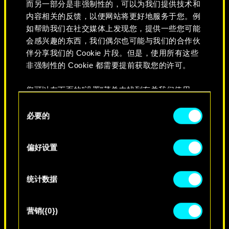
而另一部分是非强制性的，可以为我们提供技术和
内容相关的反馈，以便网站将更好地服务于您。例
如帮助我们在社交媒体上发现您，提供一些您可能
会感兴趣的东西，我们偶尔也可能与我们的合作伙
伴分享我们的 Cookie 片段。但是，使用所有这些
非强制性的 Cookie 都需要提前获取您的许可。
您可以在下面的"设置"菜单中找到有关我们使用
Cookie 的所有详细信息，并调整您对 Cookie 的偏
同
好。一旦您了解了其中的内容并准备好继续，请点
必要的
意
永不消逝
击"确定"。
选
择
偏好设置
统计数据
营销({0})