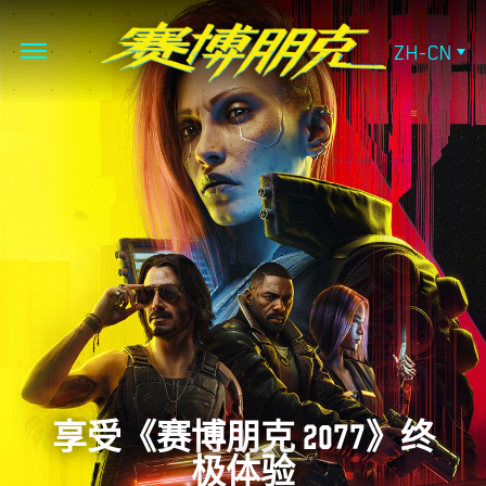
ZH-CN
享受《赛博朋克 2077》终
极体验