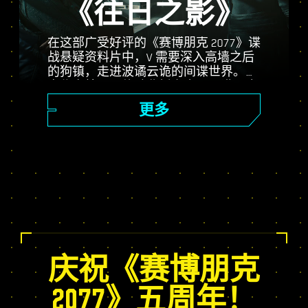
《往日之影》
在这部广受好评的《赛博朋克 2077》谍
战悬疑资料片中，V 需要深入高墙之后
的狗镇，走进波谲云诡的间谍世界。化
身秘密特工，体验曲折离奇，又满是命
运抉择的精彩故事；使用自身独有的
更多
Relic 技能树增强自身；体验随机变化的
开放世界任务、令人激动的全新委托和
更多游戏内容！
庆祝《赛博朋克
2077》五周年！