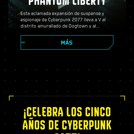
PHANTOM LIBERTY
Esta aclamada expansión de suspense y
espionaje de Cyberpunk 2077 lleva a V al
distrito amurallado de Dogtown y al
peligroso mundo de los espías. Conviértete
en agente secreto y vive una apasionante
MÁS
historia repleta de giros dramáticos y
decisiones que cambiarán tu destino;
potencia tus capacidades con el exclusivo
árbol de habilidades del Relic, afronta
dinámicas misiones de mundo abierto,
nuevos y emocionantes encargos, ¡y mucho
más!
¡CELEBRA LOS CINCO
AÑOS DE CYBERPUNK