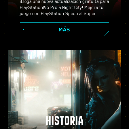
¡Llega una nueva actualización gratuita para
PlayStation®5 Pro a Night City! Mejora tu
juego con PlayStation Spectral Super
Resolution (PSSR), características
avanzadas de trazado de rayos, tasas de
MÁS
fotogramas más altas y mucho más. Elige
entre tres modos de gráficos (Rendimiento,
Trazado de rayos y Trazado de rayos Pro) y
descubre unos efectos visuales mejorados,
una acción más fluida y todo lo que
Cyberpunk 2077 puede ofrecer en PS5®
Pro.
HISTORIA