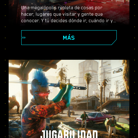
Una megalópolis repleta de cosas por
hacer, lugares que visitar y gente que
conocer. Y tú decides dónde ir, cuándo ir y
cómo llegar allí. Desde los impolutos
rascacielos del Centro Corporativo hasta la
MÁS
extensa periferia de las Badlands, Night
City está llena de secretos por descubrir.
JUGABILIDAD