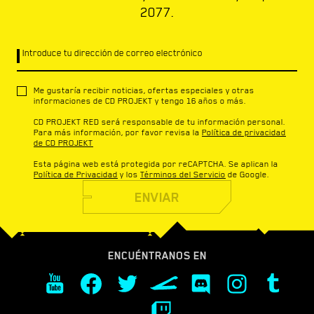
2077.
Introduce tu dirección de correo electrónico
Me gustaría recibir noticias, ofertas especiales y otras
informaciones de CD PROJEKT y tengo 16 años o más.
CD PROJEKT RED será responsable de tu información personal.
Para más información, por favor revisa la
Política de privacidad
de CD PROJEKT
Esta página web está protegida por reCAPTCHA. Se aplican la
Política de Privacidad
y los
Términos del Servicio
de Google.
ENVIAR
ENCUÉNTRANOS EN