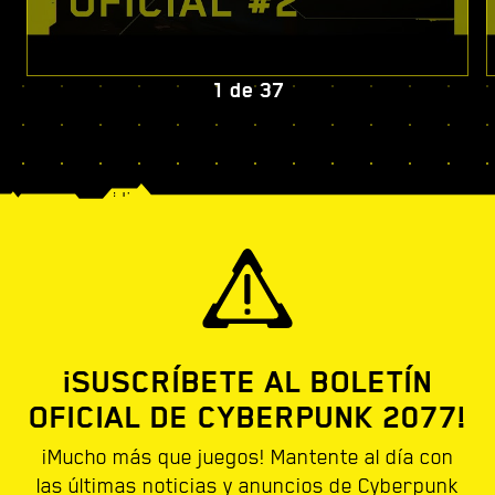
1
de
37
¡SUSCRÍBETE AL BOLETÍN
OFICIAL DE CYBERPUNK 2077!
¡Mucho más que juegos! Mantente al día con
las últimas noticias y anuncios de Cyberpunk