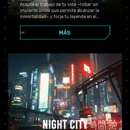
Acepta el trabajo de tu vida —robar un
implante único que permite alcanzar la
inmortalidad— y forja tu leyenda en el
enorme mundo abierto de Night City, donde
tus decisiones darán forma a la historia y a
MÁS
las personas que te rodean. Realiza todo
tipo de encargos para prosperar desde
merc emergente a ciberpunk de leyenda,
mientras descubres los misterios que
envuelven al valiosísimo implante con el
que todo el mundo quiere hacerse.
NIGHT CITY