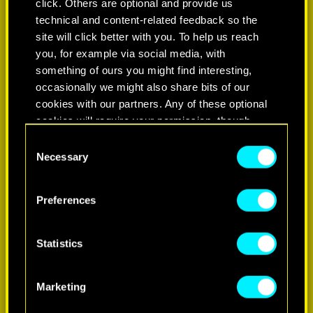
click. Others are optional and provide us
technical and content-related feedback so the
site will click better with you. To help us reach
you, for example via social media, with
something of ours you might find interesting,
occasionally we might also share bits of our
cookies with our partners. Any of these optional
cookies will require your permission, though.
Consent
You’ll find all the details regarding our use of
Necessary
Selection
cookies and tweak your preferences regarding
them in the “Settings” menu below.
Preferences
Statistics
Marketing